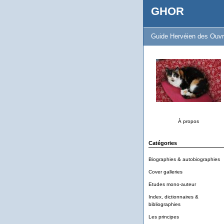
GHOR
Guide Hervéien des Ouvr
À propos
Catégories
Biographies & autobiographies
Cover galleries
Etudes mono-auteur
Index, dictionnaires &
bibliographies
Les principes