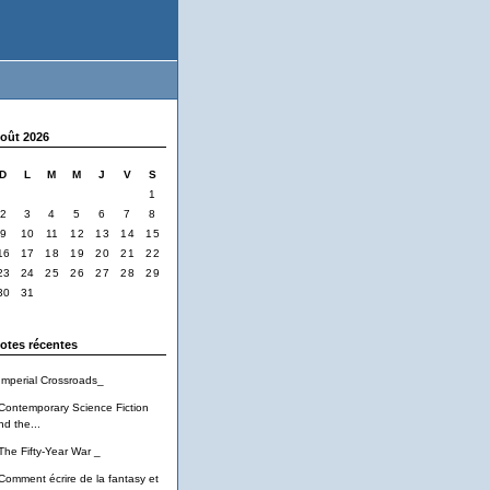
oût 2026
D
L
M
M
J
V
S
1
2
3
4
5
6
7
8
9
10
11
12
13
14
15
16
17
18
19
20
21
22
23
24
25
26
27
28
29
30
31
otes récentes
Imperial Crossroads_
Contemporary Science Fiction
nd the...
The Fifty-Year War _
Comment écrire de la fantasy et