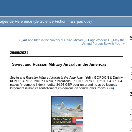
ages de Référence (de Science Fiction mais pas que)
A
« _Art and Idea in the Novels of China Miéville_
|
Page d'accueil
|
_May the
Armed Forces Be with You_ »
29/09/2021
_Soviet and Russian Military Aircraft in the Americas_
Soviet and Russian Military Aircraft in the Americas
: Yefim GORDON & Dmitriy
KOMISSAROV : 2016 : Hikoki Publications : ISBN-13 978-1-90210-954-1 : 304
pages (y compris index) : coûte 34.95 GBP pour un grand hc avec jaquette
largement illustré essentiellement en couleur, disponible chez l'éditeur (
là
).
N
_
_
a
_
_