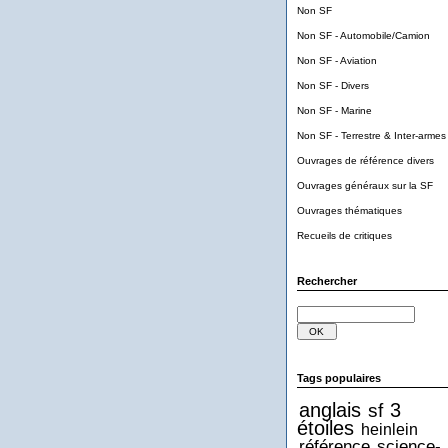
Non SF
Non SF - Automobile/Camion
Non SF - Aviation
Non SF - Divers
Non SF - Marine
Non SF - Terrestre & Inter-armes
Ouvrages de référence divers
Ouvrages généraux sur la SF
Ouvrages thématiques
Recueils de critiques
Rechercher
Tags populaires
anglais
3
sf
étoiles
heinlein
référence
science-