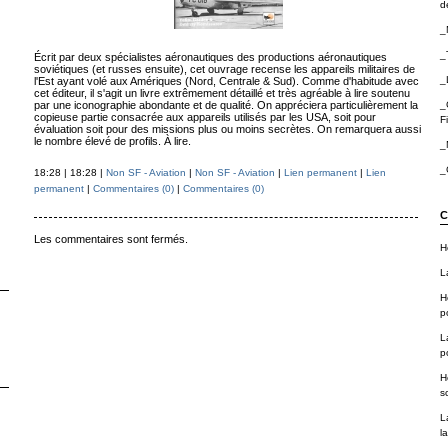
de
_
_
Écrit par deux spécialistes aéronautiques des productions aéronautiques
soviétiques (et russes ensuite), cet ouvrage recense les appareils militaires de
_
l'Est ayant volé aux Amériques (Nord, Centrale & Sud). Comme d'habitude avec
cet éditeur, il s'agit un livre extrêmement détaillé et très agréable à lire soutenu
par une iconographie abondante et de qualité. On appréciera particulièrement la
_
copieuse partie consacrée aux appareils utilisés par les USA, soit pour
F
évaluation soit pour des missions plus ou moins secrètes. On remarquera aussi
le nombre élevé de profils. À lire.
_
_
18:28 | 18:28 |
Non SF - Aviation
|
Non SF - Aviation
|
Lien permanent
|
Lien
permanent
|
Commentaires (0)
|
Commentaires (0)
C
Les commentaires sont fermés.
H
L
H
p
L
p
H
sc
L
la