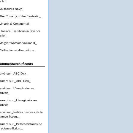
 la...
Mussolini's Navy_
The Comedy of the Fantastic_
Lincoln & Continental_
Classical Traditions in Science
iction_
Magyar Warriors Volume II_
Civilisation et divagations_
ommentaires récents
ervé
sur
_ABC Dick_
aurent
sur
_ABC Dick_
ervé
sur
_L'imaginaire au
ouvoir_
aurent
sur
_L'imaginaire au
ouvoir_
ervé
sur
_Petites histoires de la
ience-fiction...
aurent
sur
_Petites histoires de
 science-fiction...