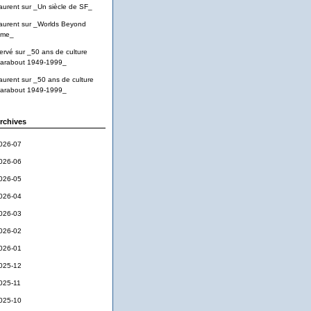
aurent
sur
_Un siècle de SF_
aurent
sur
_Worlds Beyond
ime_
ervé
sur
_50 ans de culture
arabout 1949-1999_
aurent
sur
_50 ans de culture
arabout 1949-1999_
rchives
026-07
026-06
026-05
026-04
026-03
026-02
026-01
025-12
025-11
025-10