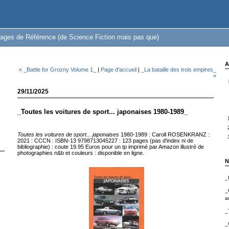
ages de Référence (de Science Fiction mais pas que)
A
« _Battle for Grozny Volume 1_
|
Page d'accueil
|
_La bataille des trois empires_
»
29/11/2025
_Toutes les voitures de sport... japonaises 1980-1989_
Toutes les voitures de sport... japonaises
1980-1989 : Caroll ROSENKRANZ :
2021 : CCCN : ISBN-13 9798713045227 : 123 pages (pas d'index ni de
bibliographie) : coute 19.95 Euros pour un tp imprimé par Amazon illustré de
photographies n&b et couleurs : disponible en ligne.
N
_
_
a
_
_