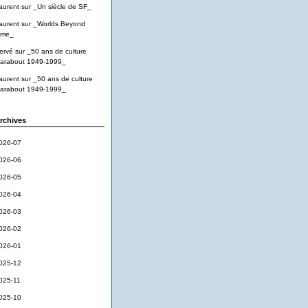
aurent
sur
_Un siècle de SF_
aurent
sur
_Worlds Beyond
ime_
ervé
sur
_50 ans de culture
arabout 1949-1999_
aurent
sur
_50 ans de culture
arabout 1949-1999_
rchives
026-07
026-06
026-05
026-04
026-03
026-02
026-01
025-12
025-11
025-10