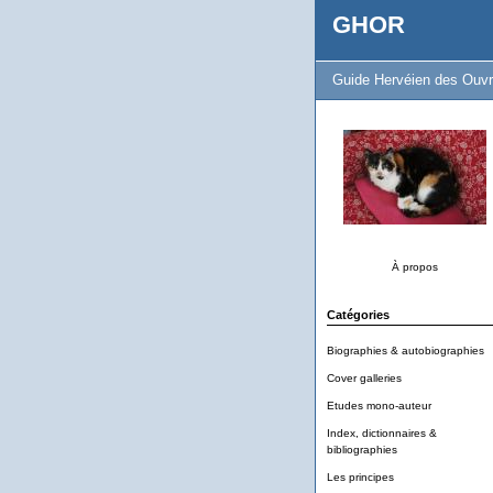
GHOR
Guide Hervéien des Ouvr
À propos
Catégories
Biographies & autobiographies
Cover galleries
Etudes mono-auteur
Index, dictionnaires &
bibliographies
Les principes