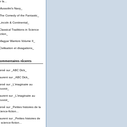
 la...
Mussolini's Navy_
The Comedy of the Fantastic_
Lincoln & Continental_
Classical Traditions in Science
iction_
Magyar Warriors Volume II_
Civilisation et divagations_
ommentaires récents
ervé
sur
_ABC Dick_
aurent
sur
_ABC Dick_
ervé
sur
_L'imaginaire au
ouvoir_
aurent
sur
_L'imaginaire au
ouvoir_
ervé
sur
_Petites histoires de la
ience-fiction...
aurent
sur
_Petites histoires de
 science-fiction...