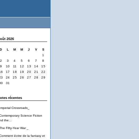
oût 2026
D
L
M
M
J
V
S
1
2
3
4
5
6
7
8
9
10
11
12
13
14
15
16
17
18
19
20
21
22
23
24
25
26
27
28
29
30
31
otes récentes
Imperial Crossroads_
Contemporary Science Fiction
nd the...
The Fifty-Year War _
Comment écrire de la fantasy et