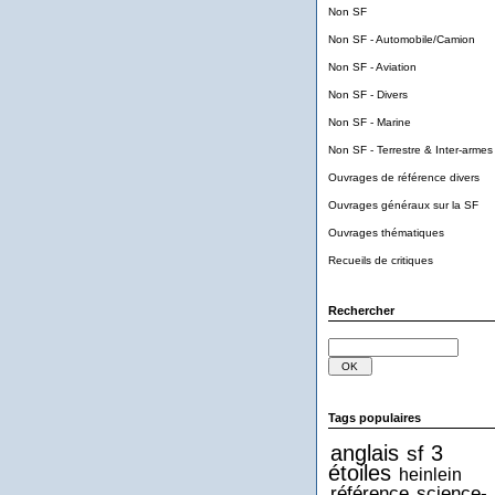
Non SF
Non SF - Automobile/Camion
Non SF - Aviation
Non SF - Divers
Non SF - Marine
Non SF - Terrestre & Inter-armes
Ouvrages de référence divers
Ouvrages généraux sur la SF
Ouvrages thématiques
Recueils de critiques
Rechercher
Tags populaires
anglais
3
sf
étoiles
heinlein
référence
science-