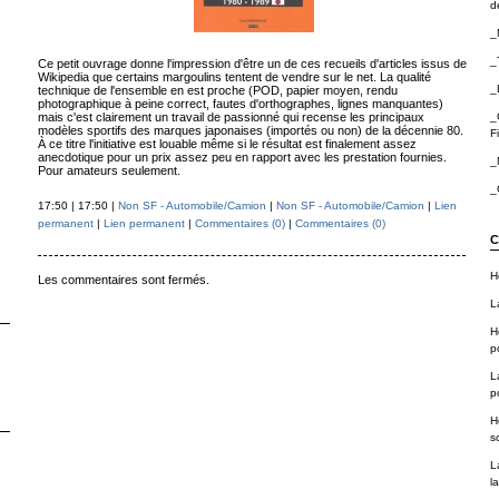
de
_
_
Ce petit ouvrage donne l'impression d'être un de ces recueils d'articles issus de
Wikipedia que certains margoulins tentent de vendre sur le net. La qualité
_
technique de l'ensemble en est proche (POD, papier moyen, rendu
photographique à peine correct, fautes d'orthographes, lignes manquantes)
mais c'est clairement un travail de passionné qui recense les principaux
_
modèles sportifs des marques japonaises (importés ou non) de la décennie 80.
F
À ce titre l'initiative est louable même si le résultat est finalement assez
anecdotique pour un prix assez peu en rapport avec les prestation fournies.
_
Pour amateurs seulement.
_
17:50 | 17:50 |
Non SF - Automobile/Camion
|
Non SF - Automobile/Camion
|
Lien
permanent
|
Lien permanent
|
Commentaires (0)
|
Commentaires (0)
C
H
Les commentaires sont fermés.
L
H
p
L
p
H
sc
L
la