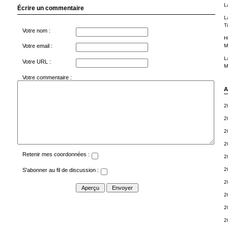
L
Écrire un commentaire
L
T
Votre nom :
H
M
Votre email :
L
Votre URL :
M
Votre commentaire :
A
2
2
2
2
Retenir mes coordonnées :
2
2
S'abonner au fil de discussion :
2
2
2
2