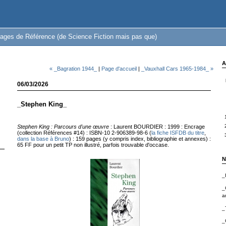
ages de Référence (de Science Fiction mais pas que)
A
« _Bagration 1944_
|
Page d'accueil
|
_Vauxhall Cars 1965-1984_ »
06/03/2026
_Stephen King_
Stephen King : Parcours d'une œuvre
: Laurent BOURDIER : 1999 : Encrage
(collection Références #14) : ISBN-10 2-906389-98-6 (
la fiche ISFDB du titre
,
dans la base à Bruno
) : 159 pages (y compris index, bibliographie et annexes) :
65 FF pour un petit TP non illustré, parfois trouvable d'occase.
N
_
_
a
_
_