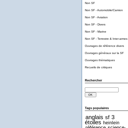
Non SF
Non SF - Automobile/Camion
Non SF - Aviation
Non SF - Divers
Non SF - Marine
Non SF - Terrestre & Inter-armes
Ouvrages de référence divers
Ouvrages généraux sur la SF
Ouvrages thématiques
Recueils de critiques
Rechercher
Tags populaires
anglais
3
sf
étoiles
heinlein
référence
science-