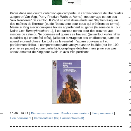
de
_
Parus dans une courte collection qui comporte un certain nombre de titre relatifs
_
au genre (Van Vogt, Perry Rhodan, Wells ou Verne), cet ouvrage est un peu
"aux frontières" de ce blog. Il s'agit en effet d'une étude sur Stephen King, un
_
des maîtres de l'horreur (ou de l'épouvante pour ceux qui préfèrent ce terme).
Même si King a écrit quelques textes appartenant au genre (la série de la Tour
Noire,
Les Tommyknockers
...), il est surtout connu pour des œuvres aux
_
marges de celui-ci. Ne connaissant guère ses travaux (j'ai surtout vu les films
F
ou séries qui en ont été tirés), j'ai lu cet ouvrage un peu en dilettante, sans en
attendre grand chose. En tout cas le résultat m'a paru convaincant et
_
parfaitement lisible. Il comporte une partie analyse assez fouillée (sur les 100
premières pages) et une partie bibliographique détaillée, mais je ne suis pas
_
assez amateur de King pour avoir un avis très pertinent.
C
H
L
H
p
L
p
H
16:49 | 16:49 |
Etudes mono-auteur
|
Etudes mono-auteur
|
Lien permanent
|
sc
Lien permanent
|
Commentaires (0)
|
Commentaires (0)
L
la