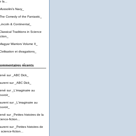
 la...
Mussolini's Navy_
The Comedy of the Fantastic_
Lincoln & Continental_
Classical Traditions in Science
iction_
Magyar Warriors Volume II_
Civilisation et divagations_
ommentaires récents
ervé
sur
_ABC Dick_
aurent
sur
_ABC Dick_
ervé
sur
_L'imaginaire au
ouvoir_
aurent
sur
_L'imaginaire au
ouvoir_
ervé
sur
_Petites histoires de la
ience-fiction...
aurent
sur
_Petites histoires de
 science-fiction...