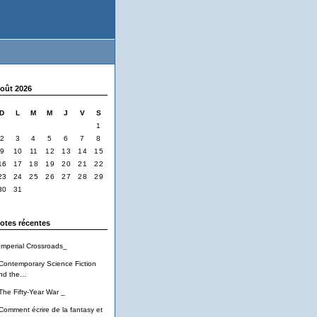
oût 2026
D
L
M
M
J
V
S
1
2
3
4
5
6
7
8
9
10
11
12
13
14
15
16
17
18
19
20
21
22
23
24
25
26
27
28
29
30
31
otes récentes
Imperial Crossroads_
Contemporary Science Fiction
nd the...
The Fifty-Year War _
Comment écrire de la fantasy et