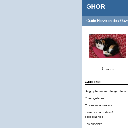
GHOR
Guide Hervéien des Ouvr
À propos
Catégories
Biographies & autobiographies
Cover galleries
Etudes mono-auteur
Index, dictionnaires &
bibliographies
Les principes