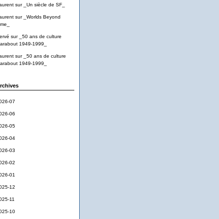
aurent
sur
_Un siècle de SF_
aurent
sur
_Worlds Beyond
ime_
ervé
sur
_50 ans de culture
arabout 1949-1999_
aurent
sur
_50 ans de culture
arabout 1949-1999_
rchives
026-07
026-06
026-05
026-04
026-03
026-02
026-01
025-12
025-11
025-10