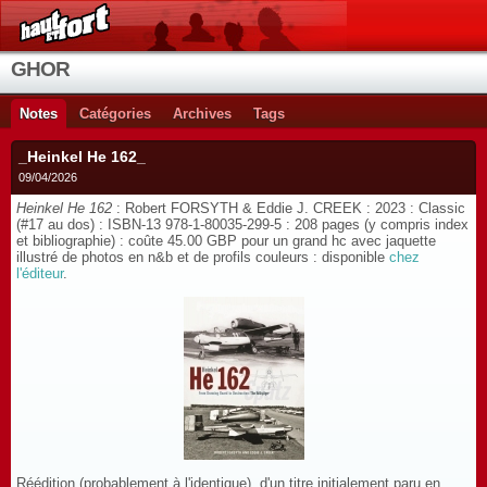
GHOR
Notes
Catégories
Archives
Tags
_Heinkel He 162_
09/04/2026
Heinkel He 162
: Robert FORSYTH & Eddie J. CREEK : 2023 : Classic
(#17 au dos) : ISBN-13 978-1-80035-299-5 : 208 pages (y compris index
et bibliographie) : coûte 45.00 GBP pour un grand hc avec jaquette
illustré de photos en n&b et de profils couleurs : disponible
chez
l'éditeur
.
Réédition (probablement à l'identique) d'un titre initialement paru en