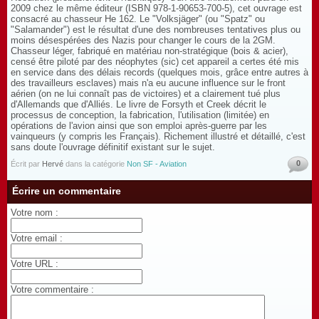
2009 chez le même éditeur (ISBN 978-1-90653-700-5), cet ouvrage est
consacré au chasseur He 162. Le "Volksjäger" (ou "Spatz" ou
"Salamander") est le résultat d'une des nombreuses tentatives plus ou
moins désespérées des Nazis pour changer le cours de la 2GM.
Chasseur léger, fabriqué en matériau non-stratégique (bois & acier),
censé être piloté par des néophytes (sic) cet appareil a certes été mis
en service dans des délais records (quelques mois, grâce entre autres à
des travailleurs esclaves) mais n'a eu aucune influence sur le front
aérien (on ne lui connaît pas de victoires) et a clairement tué plus
d'Allemands que d'Alliés. Le livre de Forsyth et Creek décrit le
processus de conception, la fabrication, l'utilisation (limitée) en
opérations de l'avion ainsi que son emploi après-guerre par les
vainqueurs (y compris les Français). Richement illustré et détaillé, c'est
sans doute l'ouvrage définitif existant sur le sujet.
0
Écrit par
Hervé
dans la catégorie
Non SF - Aviation
Écrire un commentaire
Votre nom :
Votre email :
Votre URL :
Votre commentaire :