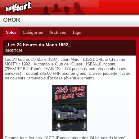
GHOR
Notes
Catégories
Archives
Tags
_Les 24 heures du Mans 1992_
26/05/2026
Les 24 heures du Mans 1992
: Jean-Marc TEISSEDRE & Christian
MOITY : 1992 : Automobile Club de l'Ouest : ISBN-10 inconnu
(286519116-? d'après l'EAN-13) : 174 pages (y compris nombreuses
annexes) : coûtait 285.00 FRF pour un grand hc avec jaquette illustré
en couleurs : trouvable d'occase (éventuellement).
Comme tous les ans, l'ACO (l'organisateur des 24 heures du Mans)