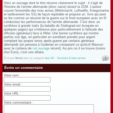
Voici un ouvrage dont le titre résume clairement le sujet : il s'agit de
l'histoire de l'armée allemande (donc nazie) durant la 2GM. L'auteur
couvre l'ensemble des trois armes (Wehrmacht, Luftwaffe, Kriegsmarine
et tardivement les SS) de façon équitable et propose un livre qui peut
se lire comme un résumé de la guerre sur le front européen avec en fil
conducteur les performances de l'armée allemande. C'est donc un
synthèse à grands traits (la bataille de Stalingrad est évoquée en
quelques pages) qui s'intéresse plus particulièrement à l'attitude des
officiers (généraux) face à Hitler. Une bonne synthèse qui montre
parfois son âge, en particulier en semblant prendre pour argent
comptant les propos tenus après-guerre par certains généraux
allemands (on pensera à Guderian en comparant ce qu'écrit Masson
avec le contenu de
cet ouvrage
récent). Au prix où il se trouve (moins
d'un Euro), c'est une affaire.
0
Écrit par
Hervé
dans la catégorie
Non SF - Terrestre & Inter-armes
Écrire un commentaire
Votre nom :
Votre email :
Votre URL :
Votre commentaire :