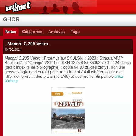
GHOR
Notes
Catégories
Archives
Tags
_Macchi C.205 Veltro_
04/03/2024
Macchi C.205 Veltro
: Przemyslaw SKULSKI : 2020 : Stratus/MMP
Books (série "Orange" #8121) : ISBN-13 978-83-65958-70-9 : 128 pages
(pas d'index ni de bibliographie) : coûte
94,00 zł
(des zlotys, soit une
grosse vingtaine d'Euros) pour un tp format A4 illustré en couleur et
n&b, comprenant des plans (au 1/48) et des profils, disponible
chez
l'éditeur
.