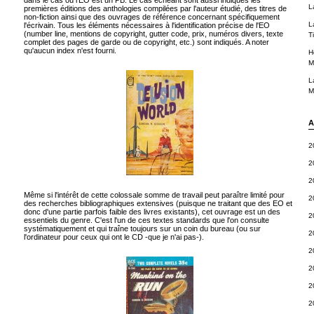
dans le cas où l'EO est un PB. Le cas échéant sont aussi indiqués les
L
premières éditions des anthologies compilées par l'auteur étudié, des titres de
non-fiction ainsi que des ouvrages de référence concernant spécifiquement
L
l'écrivain. Tous les éléments nécessaires à l'identification précise de l'EO
(number line, mentions de copyright, gutter code, prix, numéros divers, texte
T
complet des pages de garde ou de copyright, etc.) sont indiqués. A noter
qu'aucun index n'est fourni.
H
M
L
M
A
2
2
2
Même si l'intérêt de cette colossale somme de travail peut paraître limité pour
2
des recherches bibliographiques extensives (puisque ne traitant que des EO et
donc d'une partie parfois faible des livres existants), cet ouvrage est un des
2
essentiels du genre. C'est l'un de ces textes standards que l'on consulte
systématiquement et qui traîne toujours sur un coin du bureau (ou sur
2
l'ordinateur pour ceux qui ont le CD -que je n'ai pas-).
2
2
2
2