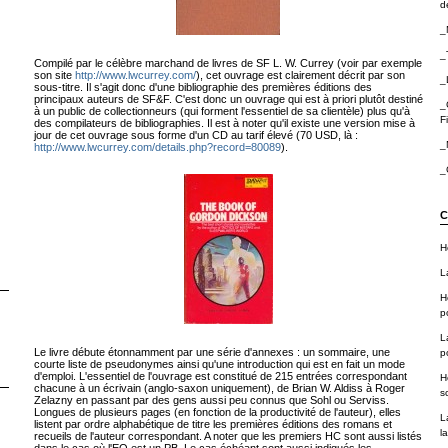
de
_
_
Compilé par le célèbre marchand de livres de SF L. W. Currey (voir par exemple
son site
http://www.lwcurrey.com/
), cet ouvrage est clairement décrit par son
_
sous-titre. Il s'agit donc d'une bibliographie des premières éditions des
principaux auteurs de SF&F. C'est donc un ouvrage qui est à priori plutôt destiné
_
à un public de collectionneurs (qui forment l'essentiel de sa clientèle) plus qu'à
F
des compilateurs de bibliographies. Il est à noter qu'il existe une version mise à
jour de cet ouvrage sous forme d'un CD au tarif élevé (70 USD, là :
_
http://www.lwcurrey.com/details.php?record=80089
).
_
C
H
L
H
p
L
Le livre débute étonnamment par une série d'annexes : un sommaire, une
p
courte liste de pseudonymes ainsi qu'une introduction qui est en fait un mode
d'emploi. L'essentiel de l'ouvrage est constitué de 215 entrées correspondant
H
chacune à un écrivain (anglo-saxon uniquement), de Brian W. Aldiss à Roger
sc
Zelazny en passant par des gens aussi peu connus que Sohl ou Serviss.
Longues de plusieurs pages (en fonction de la productivité de l'auteur), elles
L
listent par ordre alphabétique de titre les premières éditions des romans et
la
recueils de l'auteur correspondant. A noter que les premiers HC sont aussi listés