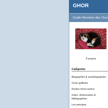
GHOR
Guide Hervéien des Ouvr
À propos
Catégories
Biographies & autobiographies
Cover galleries
Etudes mono-auteur
Index, dictionnaires &
bibliographies
Les principes