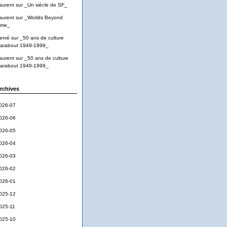
aurent
sur
_Un siècle de SF_
aurent
sur
_Worlds Beyond
ime_
ervé
sur
_50 ans de culture
arabout 1949-1999_
aurent
sur
_50 ans de culture
arabout 1949-1999_
rchives
026-07
026-06
026-05
026-04
026-03
026-02
026-01
025-12
025-11
025-10