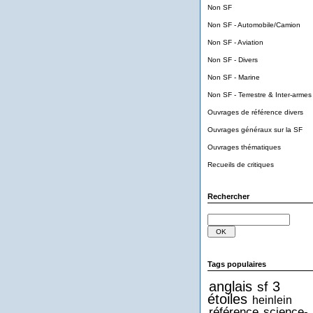
Non SF
Non SF - Automobile/Camion
Non SF - Aviation
Non SF - Divers
Non SF - Marine
Non SF - Terrestre & Inter-armes
Ouvrages de référence divers
Ouvrages généraux sur la SF
Ouvrages thématiques
Recueils de critiques
Rechercher
Tags populaires
anglais
3
sf
étoiles
heinlein
référence
science-