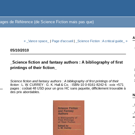
ages de Référence (de Science Fiction mais pas que)
A
« _Vance space_
|
Page d'accueil
|
_Science Fiction : A critical guide_ »
05/10/2010
_Science fiction and fantasy authors : A bibliography of first
printings of their fiction_
Science fiction and fantasy authors : A bibliography of first printings of their
fiction
: L. W. CURREY : G. K. Hall & Co. : ISBN-10 0-8161-8242-6 : xxix +571
pages : coûtait 48 USD pour un gros HC sans jaquette, difficilement trouvable à
des prix abordables.
N
_
_
a
_
_