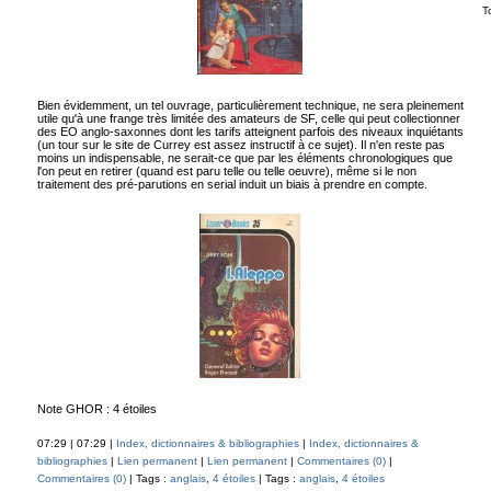
T
Bien évidemment, un tel ouvrage, particulièrement technique, ne sera pleinement
utile qu'à une frange très limitée des amateurs de SF, celle qui peut collectionner
des EO anglo-saxonnes dont les tarifs atteignent parfois des niveaux inquiétants
(un tour sur le site de Currey est assez instructif à ce sujet). Il n'en reste pas
moins un indispensable, ne serait-ce que par les éléments chronologiques que
l'on peut en retirer (quand est paru telle ou telle oeuvre), même si le non
traitement des pré-parutions en serial induit un biais à prendre en compte.
Note GHOR : 4 étoiles
07:29 | 07:29 |
Index, dictionnaires & bibliographies
|
Index, dictionnaires &
bibliographies
|
Lien permanent
|
Lien permanent
|
Commentaires (0)
|
Commentaires (0)
| Tags :
anglais
,
4 étoiles
| Tags :
anglais
,
4 étoiles