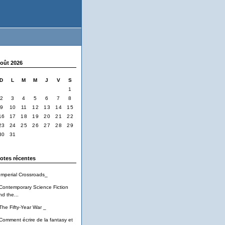
oût 2026
D
L
M
M
J
V
S
1
2
3
4
5
6
7
8
9
10
11
12
13
14
15
16
17
18
19
20
21
22
23
24
25
26
27
28
29
30
31
otes récentes
Imperial Crossroads_
Contemporary Science Fiction
nd the...
The Fifty-Year War _
Comment écrire de la fantasy et