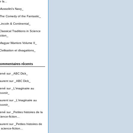
 la...
Mussolini's Navy_
The Comedy of the Fantastic_
Lincoln & Continental_
Classical Traditions in Science
iction_
Magyar Warriors Volume II_
Civilisation et divagations_
ommentaires récents
ervé
sur
_ABC Dick_
aurent
sur
_ABC Dick_
ervé
sur
_L'imaginaire au
ouvoir_
aurent
sur
_L'imaginaire au
ouvoir_
ervé
sur
_Petites histoires de la
ience-fiction...
aurent
sur
_Petites histoires de
 science-fiction...