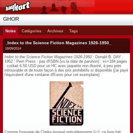
GHOR
Notes
Catégories
Archives
Tags
_Index to the Science Fiction Magazines 1926-1950_
18/09/2014
Index to the Science Fiction Magazines 1926-1950
: Donald B. DAY :
1952 : Perri Press : pas d'ISBN (vu la date de parution) : xv+184 pages
: coûtait 6.50 USD pour un HC avec jaquette non illustré, à peu près
introuvable et de toute façon à des prix prohibitifs si disponible (j'ai payé
l'équivalent d'une centaine d'Euros pour cet exemplaire).
Comme l'ouvrage de Clarke évoqué précédemment (
ici
), ce livre fait