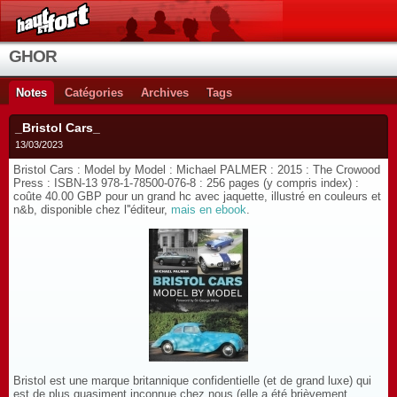
GHOR
Notes
Catégories
Archives
Tags
_Bristol Cars_
13/03/2023
Bristol Cars : Model by Model : Michael PALMER : 2015 : The Crowood
Press : ISBN-13 978-1-78500-076-8 : 256 pages (y compris index) :
coûte 40.00 GBP pour un grand hc avec jaquette, illustré en couleurs et
n&b, disponible chez l''éditeur,
mais en ebook
.
Bristol est une marque britannique confidentielle (et de grand luxe) qui
est de plus quasiment inconnue chez nous (elle a été brièvement