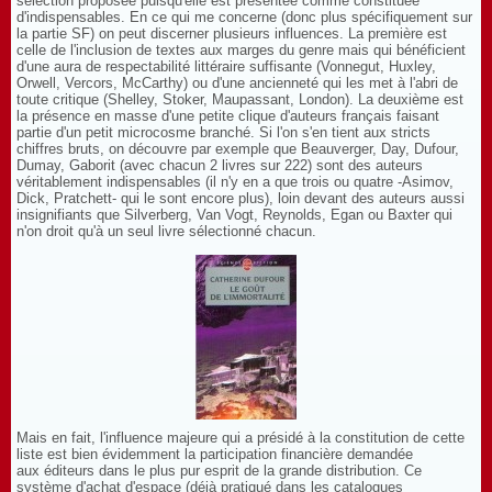
sélection proposée puisqu'elle est présentée comme constituée
d'indispensables. En ce qui me concerne (donc plus spécifiquement sur
la partie SF) on peut discerner plusieurs influences. La première est
celle de l'inclusion de textes aux marges du genre mais qui bénéficient
d'une aura de respectabilité littéraire suffisante (Vonnegut, Huxley,
Orwell, Vercors, McCarthy) ou d'une ancienneté qui les met à l'abri de
toute critique (Shelley, Stoker, Maupassant, London). La deuxième est
la présence en masse d'une petite clique d'auteurs français faisant
partie d'un petit microcosme branché. Si l'on s'en tient aux stricts
chiffres bruts, on découvre par exemple que Beauverger, Day, Dufour,
Dumay, Gaborit (avec chacun 2 livres sur 222) sont des auteurs
véritablement indispensables (il n'y en a que trois ou quatre -Asimov,
Dick, Pratchett- qui le sont encore plus), loin devant des auteurs aussi
insignifiants que Silverberg, Van Vogt, Reynolds, Egan ou Baxter qui
n'on droit qu'à un seul livre sélectionné chacun.
Mais en fait, l'influence majeure qui a présidé à la constitution de cette
liste est bien évidemment la participation financière demandée
aux éditeurs dans le plus pur esprit de la grande distribution. Ce
système d'achat d'espace (déjà pratiqué dans les catalogues