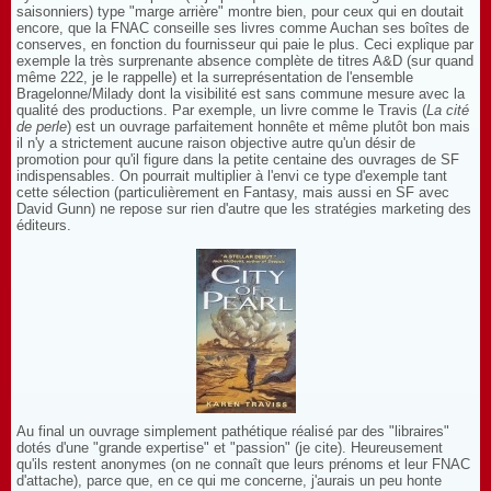
saisonniers) type "marge arrière" montre bien, pour ceux qui en doutait
encore, que la FNAC conseille ses livres comme Auchan ses boîtes de
conserves, en fonction du fournisseur qui paie le plus. Ceci explique par
exemple la très surprenante absence complète de titres A&D (sur quand
même 222, je le rappelle) et la surreprésentation de l'ensemble
Bragelonne/Milady dont la visibilité est sans commune mesure avec la
qualité des productions. Par exemple, un livre comme le Travis (
La cité
de perle
) est un ouvrage parfaitement honnête et même plutôt bon mais
il n'y a strictement aucune raison objective autre qu'un désir de
promotion pour qu'il figure dans la petite centaine des ouvrages de SF
indispensables. On pourrait multiplier à l'envi ce type d'exemple tant
cette sélection (particulièrement en Fantasy, mais aussi en SF avec
David Gunn) ne repose sur rien d'autre que les stratégies marketing des
éditeurs.
Au final un ouvrage simplement pathétique réalisé par des "libraires"
dotés d'une "grande expertise" et "passion" (je cite). Heureusement
qu'ils restent anonymes (on ne connaît que leurs prénoms et leur FNAC
d'attache), parce que, en ce qui me concerne, j'aurais un peu honte