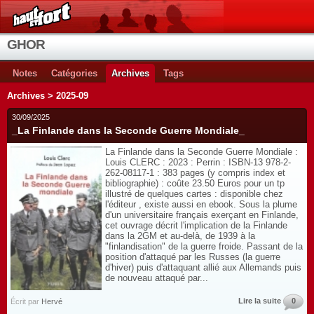
GHOR
Notes
Catégories
Archives
Tags
Archives > 2025-09
30/09/2025
_La Finlande dans la Seconde Guerre Mondiale_
La Finlande dans la Seconde Guerre Mondiale :
Louis CLERC : 2023 : Perrin : ISBN-13 978-2-
262-08117-1 : 383 pages (y compris index et
bibliographie) : coûte 23.50 Euros pour un tp
illustré de quelques cartes : disponible chez
l'éditeur , existe aussi en ebook. Sous la plume
d'un universitaire français exerçant en Finlande,
cet ouvrage décrit l'implication de la Finlande
dans la 2GM et au-delà, de 1939 à la
"finlandisation" de la guerre froide. Passant de la
position d'attaqué par les Russes (la guerre
d'hiver) puis d'attaquant allié aux Allemands puis
de nouveau attaqué par...
Lire la suite
0
Écrit par
Hervé