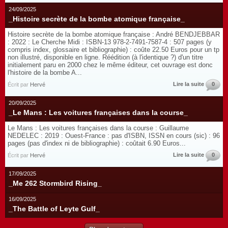
24/09/2025
_Histoire secrète de la bombe atomique française_
Histoire secrète de la bombe atomique française : André BENDJEBBAR
: 2022 : Le Cherche Midi : ISBN-13 978-2-7491-7587-4 : 507 pages (y
compris index, glossaire et bibliographie) : coûte 22.50 Euros pour un tp
non illustré, disponible en ligne. Réédition (à l'identique ?) d'un titre
initialement paru en 2000 chez le même éditeur, cet ouvrage est donc
l'histoire de la bombe A...
Lire la suite
0
Écrit par
Hervé
20/09/2025
_Le Mans : Les voitures françaises dans la course_
Le Mans : Les voitures françaises dans la course : Guillaume
NEDELEC : 2019 : Ouest-France : pas d'ISBN, ISSN en cours (sic) : 96
pages (pas d'index ni de bibliographie) : coûtait 6.90 Euros...
Lire la suite
0
Écrit par
Hervé
17/09/2025
_Me 262 Stormbird Rising_
16/09/2025
_The Battle of Leyte Gulf_