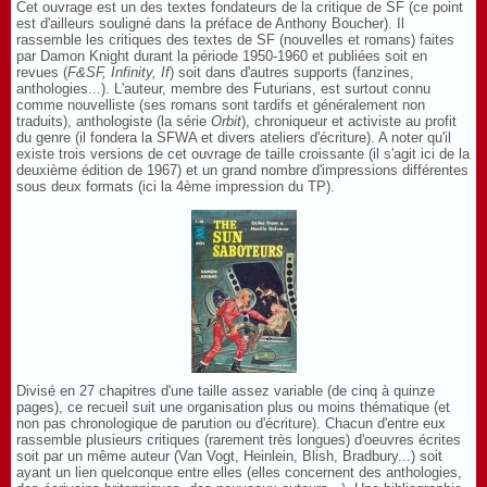
Cet ouvrage est un des textes fondateurs de la critique de SF (ce point
est d'ailleurs souligné dans la préface de Anthony Boucher). Il
rassemble les critiques des textes de SF (nouvelles et romans) faites
par Damon Knight durant la période 1950-1960 et publiées soit en
revues (
F&SF, Infinity, If
) soit dans d'autres supports (fanzines,
anthologies...). L'auteur, membre des Futurians, est surtout connu
comme nouvelliste (ses romans sont tardifs et généralement non
traduits), anthologiste (la série
Orbit
), chroniqueur et activiste au profit
du genre (il fondera la SFWA et divers ateliers d'écriture). A noter qu'il
existe trois versions de cet ouvrage de taille croissante (il s'agit ici de la
deuxième édition de 1967) et un grand nombre d'impressions différentes
sous deux formats (ici la 4ème impression du TP).
Divisé en 27 chapitres d'une taille assez variable (de cinq à quinze
pages), ce recueil suit une organisation plus ou moins thématique (et
non pas chronologique de parution ou d'écriture). Chacun d'entre eux
rassemble plusieurs critiques (rarement très longues) d'oeuvres écrites
soit par un même auteur (Van Vogt, Heinlein, Blish, Bradbury...) soit
ayant un lien quelconque entre elles (elles concernent des anthologies,