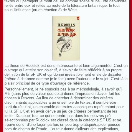
textes qui partagent le motif de l'île comme scène d'une lutte darwiniste,
reliés entre eux et reliés au reste de la littérature britannique, le tout
sous l'influence (ou en réaction à) de Wells.
La thése de Ruddick est donc intéressante et bien argumentée. C'est un
ouvrage qui atteint son objectif, à savoir de faire réfléchir à sa propre
définition de la SF UK et qui donne irrésistiblement envie de discuter
(même à distance comme je le fais) avec l'auteur sur le sujet. C'est là le
plaisir principal de ce type d'ouvrage de référence.
Personnellement, je ne souscris pas à sa méthodologie, à savoir qu'il
ME (sans plus de valeur que cela) donne l'impression d'avoir fait les
choses à l'envers. Au lieu de chercher à déterminer des critères
discriminants applicables à un ensemble de textes, il semble être
parti du résultat, un ensemble de textes canoniques représentant pour
lui la SF UK et en avoir dérivé un jeu de critères permettant de les
isoler. Du coup, tout ce qui ne rentre pas dans les oeuvres pré-
sélectionnées par Ruddick est classé dans la catégorie SF US et se
trouve donc, d'une façon parfois un peu trop pratique/rapide, poussé
hors de champ de l'étude. L'auteur donne d'alleurs des explications,