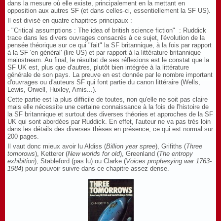
dans la mesure où elle existe, principalement en la mettant en
opposition aux autres SF (et dans celles-ci, essentiellement la SF US).
Il est divisé en quatre chapitres principaux :
- "Critical assumptions : The idea of british science fiction" : Ruddick
trace dans les divers ouvrages consacrés à ce sujet, l'évolution de la
pensée théorique sur ce qui "fait" la SF britannique, à la fois par rapport
à la SF 'en général' (lire US) et par rapport à la littérature britannique
mainstream. Au final, le résultat de ses réflexions est le constat que la
SF UK est, plus que d'autres, plutôt bien intégrée à la littérature
générale de son pays. La preuve en est donnée par le nombre important
d'ouvrages ou d'auteurs SF qui font partie du canon littéraire (Wells,
Lewis, Orwell, Huxley, Amis...).
Cette partie est la plus difficile de toutes, non qu'elle ne soit pas claire
mais elle nécessite une certaine connaissance à la fois de l'histoire de
la SF britannique et surtout des diverses théories et approches de la SF
UK qui sont abordées par Ruddick. En effet, l'auteur ne va pas très loin
dans les détails des diverses thèses en présence, ce qui est normal sur
200 pages.
Il vaut donc mieux avoir lu Aldiss (
Billion year spree
), Grifiths (
Three
tomorows
), Ketterer (
New worlds for old
), Greenland (
The entropy
exhibition
), Stableford (pas lu) ou Clarke (
Voices prophesying war 1763-
1984
) pour pouvoir suivre dans ce chapitre assez dense.