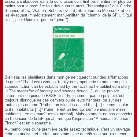
assez alambiquées dans la conclusion où il finit par mentionner plus ou
moins pour la première fois des auteurs aussi "britanniques" que Clarke,
Brunner, Shaw, Watson, Roberts (Keith), Stableford ou Moorcock et en
les évacuant immédiatement manu-militari du "champ" de la SF UK (qui
n'est, pour Ruddick, pas un "genre").
Bien sûr, les pinailleurs dans mon genre tiqueront sur des affirmations
du genre "That Lewis was not totally unsympathetic to american pulp
science fiction can be established by the fact that he published a story
in
The magazine of fantasy and science fiction
...", qui ne prouve
justement rien puisque F&SF n'est typiquement pas un pulp et s'est
toujours distingué de ces derniers ou de leurs héritiers; ou sur des
tautologies comme "Rather, an island is a land that [...] seems insular
to its inhabitants [...]" ("une île est un lieu qui semble insulaire à ses
habitants", ce qui paraît assez normal). Mais comment ne pas apprécier
un théoricien de la SF qui affirme que l'expression "American Science
Fiction" est un pléonasme.
Au bémol près d'une première partie assez technique, c'est un ouvrage
riche en analyse et surtout une vraie base de réflexion sur l'existence