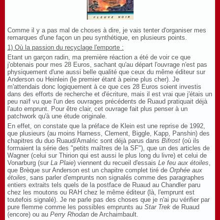
Comme il y a pas mal de choses à dire, je vais tenter d'organiser mes
remarques d'une façon un peu synthétique, en plusieurs points.
1) Où la passion du recyclage l'emporte :
Etant un garçon radin, ma première réaction a été de voir ce que
j'obtenais pour mes 28 Euros, sachant qu'au départ l'ouvrage n'est pas
physiquement d'une aussi belle qualité que ceux du même éditeur sur
Anderson ou Heinlein (le premier étant à peine plus cher). Je
m'attendais donc logiquement à ce que ces 28 Euros soient investis
dans des efforts de recherche et d'écriture, mais il est vrai que j'étais un
peu naïf vu que l'un des ouvrages précédents de Ruaud pratiquait déjà
l'auto emprunt. Pour être clair, cet ouvrage fait plus penser à un
patchwork qu'à une étude originale.
En effet, on constate que la préface de Klein est une reprise de 1992,
que plusieurs (au moins Harness, Clement, Biggle, Kapp, Panshin) des
chapitres du duo Ruaud/Amalric sont déjà parus dans
Bifrost
(où ils
formaient la série des "petits maîtres de la SF"), que un des articles de
Wagner (celui sur Thirion qui est aussi le plus long du livre) et celui de
Vonarburg (sur
La Plaie
) viennent du recueil d'essais
Le feu aux étoiles
,
que Brèque sur Anderson est un chapitre complet tiré de
Orphée aux
étoiles
, sans parler d'emprunts non signalés comme des paragraphes
entiers extraits tels quels de la postface de Ruaud au Chandler paru
chez les moutons ou RAH chez le même éditeur (là, l'emprunt est
toutefois signalé). Je ne parle pas des choses que je n'ai pu vérifier par
pure flemme comme les possibles emprunts au
Star Trek
de Ruaud
(encore) ou au
Perry Rhodan
de Archaimbault.