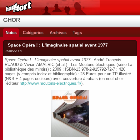
GHOR
Notes
Catégories
Archives
Tags
_Space Opéra ! : L'imaginaire spatial avant 1977_
25/05/2009
Space Opéra ! : L'imaginaire spatial avant 1977
: André-François
RUAUD & Vivian AMALRIC (et al.) : Les Moutons électriques (série La
bibliothèque des miroirs) : 2009 : ISBN-13 978-2-915792-72-7 : 426
pages (y compris index et bibliographie) : 28 Euros pour un TP illustré
(N&B + 4 pages couleurs) avec couverture à rabats (en neuf chez
l'éditeur
http://www.moutons-electriques.fr/
).