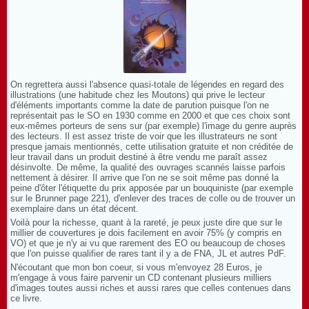
On regrettera aussi l'absence quasi-totale de légendes en regard des
illustrations (une habitude chez les Moutons) qui prive le lecteur
d'éléments importants comme la date de parution puisque l'on ne
représentait pas le SO en 1930 comme en 2000 et que ces choix sont
eux-mêmes porteurs de sens sur (par exemple) l'image du genre auprès
des lecteurs. Il est assez triste de voir que les illustrateurs ne sont
presque jamais mentionnés, cette utilisation gratuite et non créditée de
leur travail dans un produit destiné à être vendu me paraît assez
désinvolte. De même, la qualité des ouvrages scannés laisse parfois
nettement à désirer. Il arrive que l'on ne se soit même pas donné la
peine d'ôter l'étiquette du prix apposée par un bouquiniste (par exemple
sur le Brunner page 221), d'enlever des traces de colle ou de trouver un
exemplaire dans un état décent.
Voilà pour la richesse, quant à la rareté, je peux juste dire que sur le
millier de couvertures je dois facilement en avoir 75% (y compris en
VO) et que je n'y ai vu que rarement des EO ou beaucoup de choses
que l'on puisse qualifier de rares tant il y a de FNA, JL et autres PdF.
N'écoutant que mon bon coeur, si vous m'envoyez 28 Euros, je
m'engage à vous faire parvenir un CD contenant plusieurs milliers
d'images toutes aussi riches et aussi rares que celles contenues dans
ce livre.