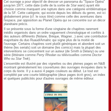
Cet ouvrage a pour objectif de dresser un panorama du "Space Opéra"
jusqu'en 1977, cette date (celle de la sortie de
Star wars
) ayant été
choisie comme marquant une rupture dans une catégorie emblématique
de la SF. Cette catégorie, qui existe depuis les débuts du genre, est ici
globalement prise (cf. le sous titre) comme celle des aventures dans
l'espace, par opposition au Planet Opéra qui se concentre sur un décor
planétaire précis.
Il se présente sous la forme d'une vingtaine de chapitres rarement
inédits organisés dans un ordre vaguement chronologique et confiés à
des auteurs différents (Nolane, Brèque, Wagner...) avec une contribution
majoritaire du duo Ruaud/Amalric qui signe plus de la moitié de
l'ouvrage. Certains chapitres sont plutôt génériques et abordent soit un
thème (les serials) soit un domaine (les comics) mais la plupart des
interventions se concentrent sur un auteur (de Smith à Delany) ou une
série (littéraire comme
Perry Rhodan
ou télévisuelles comme
Doctor
Who
ou
Star Trek
).
L'ensemble est illustré par des vignettes ou des pleines pages en N&B
montrant généralement les couvertures des ouvrages évoquées dans le
corps du texte. Il y a aussi 4 pages couleurs au début. Le tout est
complété par une courte bibliographie (deux pages écrit gros), un index
et quelques publicités pour d'autres ouvrages de même éditeur.