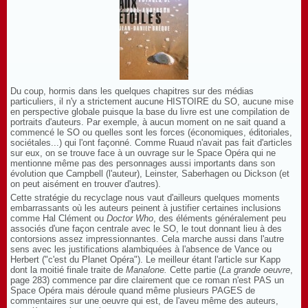
Du coup, hormis dans les quelques chapitres sur des médias
particuliers, il n'y a strictement aucune HISTOIRE du SO, aucune mise
en perspective globale puisque la base du livre est une compilation de
portraits d'auteurs. Par exemple, à aucun moment on ne sait quand a
commencé le SO ou quelles sont les forces (économiques, éditoriales,
sociétales...) qui l'ont façonné. Comme Ruaud n'avait pas fait d'articles
sur eux, on se trouve face à un ouvrage sur le Space Opéra qui ne
mentionne même pas des personnages aussi importants dans son
évolution que Campbell (l'auteur), Leinster, Saberhagen ou Dickson (et
on peut aisément en trouver d'autres).
Cette stratégie du recyclage nous vaut d'ailleurs quelques moments
embarrassants où les auteurs peinent à justifier certaines inclusions
comme Hal Clément ou
Doctor Who
, des éléments généralement peu
associés d'une façon centrale avec le SO, le tout donnant lieu à des
contorsions assez impressionnantes. Cela marche aussi dans l'autre
sens avec les justifications alambiquées à l'absence de Vance ou
Herbert ("c'est du Planet Opéra"). Le meilleur étant l'article sur Kapp
dont la moitié finale traite de
Manalone.
Cette partie (
La grande oeuvre
,
page 283) commence par dire clairement que ce roman n'est PAS un
Space Opéra mais déroule quand même plusieurs PAGES de
commentaires sur une oeuvre qui est, de l'aveu même des auteurs,