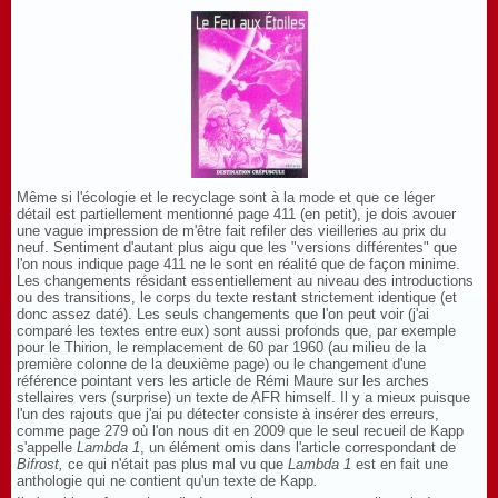
Même si l'écologie et le recyclage sont à la mode et que ce léger
détail est partiellement mentionné page 411 (en petit), je dois avouer
une vague impression de m'être fait refiler des vieilleries au prix du
neuf. Sentiment d'autant plus aigu que les "versions différentes" que
l'on nous indique page 411 ne le sont en réalité que de façon minime.
Les changements résidant essentiellement au niveau des introductions
ou des transitions, le corps du texte restant strictement identique (et
donc assez daté). Les seuls changements que l'on peut voir (j'ai
comparé les textes entre eux) sont aussi profonds que, par exemple
pour le Thirion, le remplacement de 60 par 1960 (au milieu de la
première colonne de la deuxième page) ou le changement d'une
référence pointant vers les article de Rémi Maure sur les arches
stellaires vers (surprise) un texte de AFR himself. Il y a mieux puisque
l'un des rajouts que j'ai pu détecter consiste à insérer des erreurs,
comme page 279 où l'on nous dit en 2009 que le seul recueil de Kapp
s'appelle
Lambda 1
, un élément omis dans l'article correspondant de
Bifrost,
ce qui n'était pas plus mal vu que
Lambda 1
est en fait une
anthologie qui ne contient qu'un texte de Kapp
.