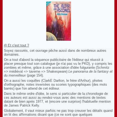
4) Et c'est tout ?
Soyez rassurés, cet ouvrage pêche aussi dans de nombreux autres
domaines.
On a tout d'abord la séquence publicitaire de l'éditeur qui réussit à
placer presque tout son catalogue (je n'ai pas vu le PKD), y compris les
zombies et même, grâce à une association d'idée fulgurante (Schmitz
=> médiéval => taverne => Shakespeare)
Le panorama de la fantasy et
du merveilleux
(page 154).
On a aussi les coquilles (ClarkE Darlton, le frère d'Arthur), photes
d'orthographe, notes inversées ou scories typographiques (des mots
barrés) que l'on attend de cet éditeur.
Dans le même ordre d'idée, le sens si particulier de la chronologie de
ces auteurs est aussi au rendez-vous avec des mentions de textes
datant de bien après 1977, et (encore une surprise) l'habituelle mention
de James Patrick Kelly.
Globalement, il vaut mieux parfois ne pas trop creuser les détails quand
on lit des affirmations disant que (ce ne sont que quelques