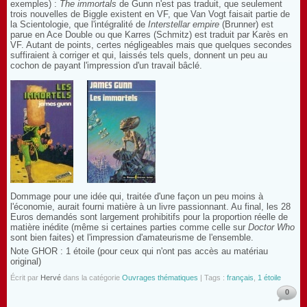
exemples) :
The immortals
de Gunn n'est pas traduit, que seulement
trois nouvelles de Biggle existent en VF, que Van Vogt faisait partie de
la Scientologie, que l'intégralité de
Interstellar empire
(Brunner) est
parue en Ace Double ou que Karres (Schmitz) est traduit par Karès en
VF. Autant de points, certes négligeables mais que quelques secondes
suffiraient à corriger et qui, laissés tels quels, donnent un peu au
cochon de payant l'impression d'un travail bâclé.
Dommage pour une idée qui, traitée d'une façon un peu moins à
l'économie, aurait fourni matière à un livre passionnant. Au final, les 28
Euros demandés sont largement prohibitifs pour la proportion réelle de
matière inédite (même si certaines parties comme celle sur
Doctor Who
sont bien faites) et l'impression d'amateurisme de l'ensemble.
Note GHOR : 1 étoile (pour ceux qui n'ont pas accès au matériau
original)
Écrit par
Hervé
dans la catégorie
Ouvrages thématiques
| Tags :
français
,
1 étoile
0