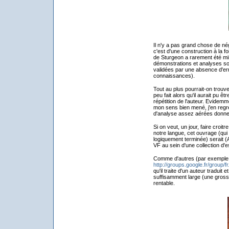
Il n'y a pas grand chose de nég
c'est d'une construction à la f
de Sturgeon a rarement été mi
démonstrations et analyses so
validées par une absence d'err
connaissances).
Tout au plus pourrait-on trouver
peu fait alors qu'il aurait pu êt
répétition de l'auteur. Evidem
mon sens bien mené, j'en regre
d'analyse assez aérées donnen
Si on veut, un jour, faire cro
notre langue, cet ouvrage (qui
logiquement terminée) serait 
VF au sein d'une collection d'
Comme d'autres (par exemple l
http://groups.google.fr/group/f
qu'il traite d'un auteur traduit 
suffisamment large (une gross
rentable.