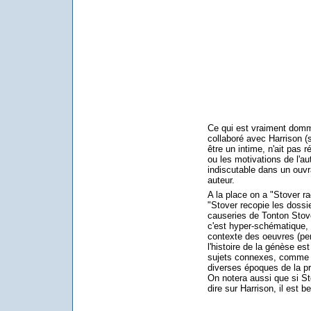
Ce qui est vraiment domm
collaboré avec Harrison (
être un intime, n'ait pas 
ou les motivations de l'au
indiscutable dans un ouvr
auteur.
A la place on a "Stover ra
"Stover recopie les dossi
causeries de Tonton Stove
c'est hyper-schématique, 
contexte des oeuvres (pers
l'histoire de la génèse es
sujets connexes, comme p
diverses époques de la préh
On notera aussi que si S
dire sur Harrison, il est 