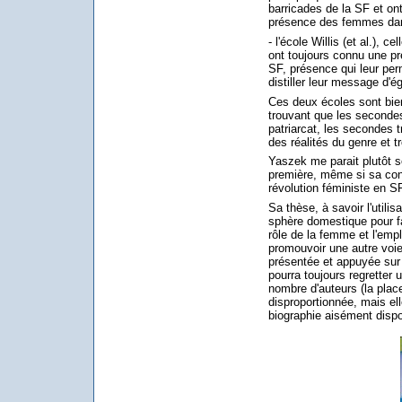
barricades de la SF et ont
présence des femmes dans
- l'école Willis (et al.), c
ont toujours connu une pr
SF, présence qui leur per
distiller leur message d'ég
Ces deux écoles sont bie
trouvant que les secondes
patriarcat, les secondes t
des réalités du genre et t
Yaszek me parait plutôt s
première, même si sa conc
révolution féministe en SF
Sa thèse, à savoir l'utilis
sphère domestique pour fa
rôle de la femme et l'empl
promouvoir une autre voie 
présentée et appuyée sur
pourra toujours regretter 
nombre d'auteurs (la plac
disproportionnée, mais elle
biographie aisément dispo