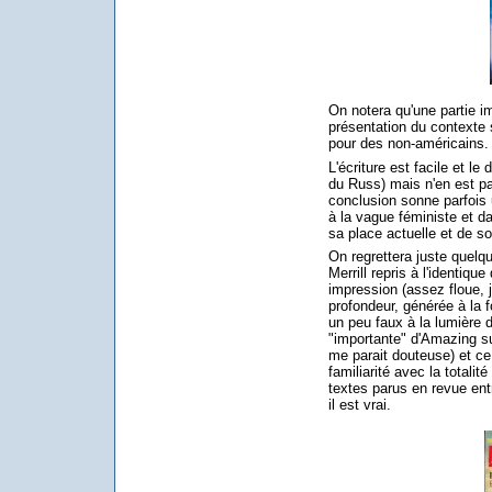
On notera qu'une partie i
présentation du contexte 
pour des non-américains.
L'écriture est facile et le
du Russ) mais n'en est pa
conclusion sonne parfois 
à la vague féministe et 
sa place actuelle et de so
On regrettera juste quelq
Merrill repris à l'identiqu
impression (assez floue, 
profondeur, générée à la f
un peu faux à la lumière 
"importante" d'Amazing s
me parait douteuse) et ce
familiarité avec la totalit
textes parus en revue ent
il est vrai.