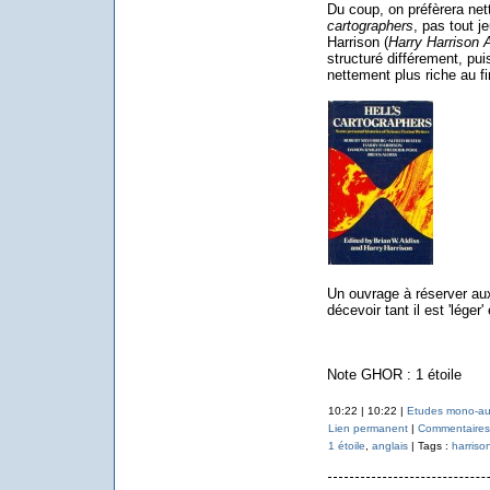
Du coup, on préfèrera net
cartographers
, pas tout j
Harrison (
Harry Harrison 
structuré différement, pu
nettement plus riche au fi
Un ouvrage à réserver aux
décevoir tant il est 'léger
Note GHOR : 1 étoile
10:22 | 10:22 |
Etudes mono-au
Lien permanent
|
Commentaires 
1 étoile
,
anglais
| Tags :
harriso