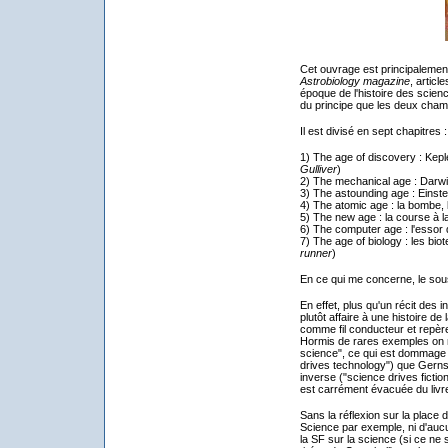
Cet ouvrage est principalemen
Astrobiology magazine
, articl
époque de l'histoire des scienc
du principe que les deux champs
Il est divisé en sept chapitres :
1) The age of discovery : Kepl
Gulliver
)
2) The mechanical age : Darw
3) The astounding age : Einste
4) The atomic age : la bombe, l
5) The new age : la course à l
6) The computer age : l'essor 
7) The age of biology : les biot
runner
)
En ce qui me concerne, le sous
En effet, plus qu'un récit des i
plutôt affaire à une histoire d
comme fil conducteur et repère
Hormis de rares exemples on ne
science", ce qui est dommage p
drives technology") que Gerns
inverse ("science drives fiction"
est carrément évacuée du livr
Sans la réflexion sur la place
Science par exemple, ni d'aucun
la SF sur la science (si ce n