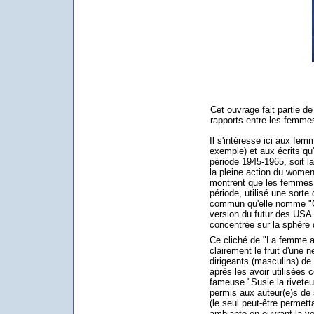
Cet ouvrage fait partie de 
rapports entre les femmes
Il s'intéresse ici aux fem
exemple) et aux écrits qu'
période 1945-1965, soit la
la pleine action du women
montrent que les femmes 
période, utilisé une sort
commun qu'elle nomme "Ga
version du futur des USA 
concentrée sur la sphère
Ce cliché de "La femme a
clairement le fruit d'une 
dirigeants (masculins) de
après les avoir utilisées
fameuse "Susie la riveteu
permis aux auteur(e)s de s
(le seul peut-être permettan
ambiante en ouvrant la vo