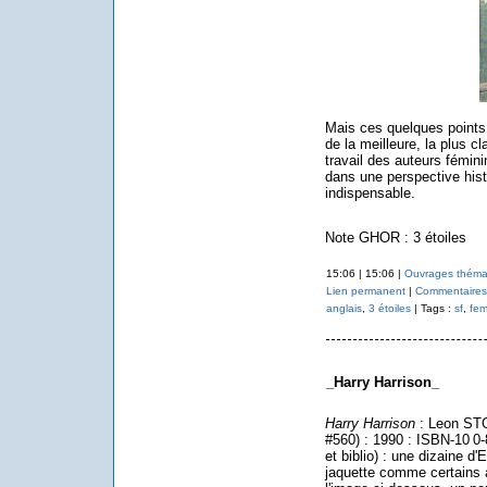
Mais ces quelques points n
de la meilleure, la plus c
travail des auteurs fémini
dans une perspective hist
indispensable.
Note GHOR : 3 étoiles
15:06 | 15:06 |
Ouvrages théma
Lien permanent
|
Commentaires 
anglais
,
3 étoiles
| Tags :
sf
,
fem
_Harry Harrison_
Harry Harrison
: Leon STO
#560) : 1990 : ISBN-10
0-
et biblio) : une dizaine 
jaquette comme certains 