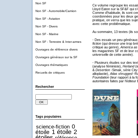
Non SF
Ce volume regroupe les essais
Lloyd Eaton sur la SF&F qui s'
Non SF - Automobile/Camion
Comme d'habitude, ils sont cens
coordonnées pour les deux gen
Non SF - Aviation
pratique, on verra que les suje
avec cette problématique.
Non SF - Divers
Au sommaire, 13 textes (ils so
Non SF - Marine
- Des essais un peu généraux 
Non SF - Terrestre & Inter-armes
fiction
(qui dresse une trop brè
critique au genre),
America as
Ouvrages de référence divers
les magazines SF et de leur con
universelle de cette année).
Ouvrages généraux sur la SF
- Plusieurs études sur des tex
Ouvrages thématiques
(analyse féministe),
Herland
(i
&
Desertion
-Simak, série City-
Recueils de critiques
alloplastie),
Atlas shrugged
-Ra
Foundation
(leur rapport à la 
autoritaires faites par l'éditeur 
Rechercher
Tags populaires
0
science-fiction
1 étoile
2
étoile
étoiles
référence