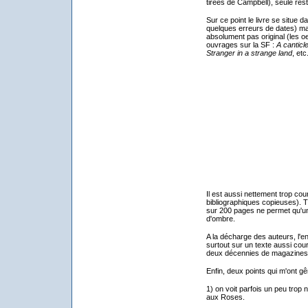
tirées de Campbell), seule reste
Sur ce point le livre se situe
quelques erreurs de dates) mai
absolument pas original (les o
ouvrages sur la SF :
A canticl
Stranger in a strange land
, etc.
Il est aussi nettement trop cou
bibliographiques copieuses). T
sur 200 pages ne permet qu'un
d'ombre.
A la décharge des auteurs, l'e
surtout sur un texte aussi cour
deux décennies de magazines
Enfin, deux points qui m'ont gê
1) on voit parfois un peu trop
aux Roses.