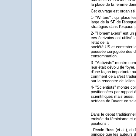
la place de la femme dans 
Cet ouvrage est organisé 
1- "Writers" : qui place l
large de la SF de l'époque
stratégies dans l'espace p
2- "Homemakers" est un p
ces écrivains ont utilisé
l'état de la
société US et constater l
poussée conjuguée des de
consommation.
3- "Activists" montre com
leur était dévolu (le foyer,
d'une façon importante a
comment cela s'est tradui
sur la rencontre de l'alien.
4- "Scientists" montre c
positionnées par rapport à
scientifiques mais aussi,
actrices de l'aventure scie
Dans le débat traditionnel
croisée du féminisme et 
positions :
- l'école Russ (et al.), d
principe que les auteurs 