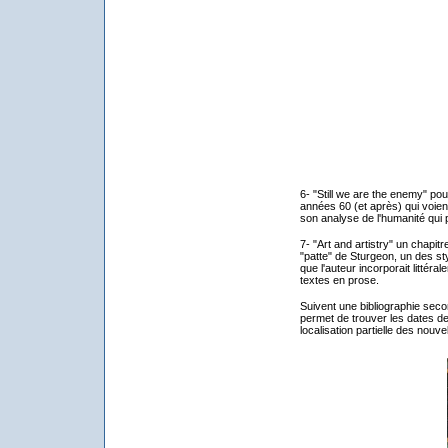
6- "Still we are the enemy" pou
années 60 (et après) qui voien
son analyse de l'humanité qui pe
7- "Art and artistry" un chapi
"patte" de Sturgeon, un des st
que l'auteur incorporait littér
textes en prose.
Suivent une bibliographie secon
permet de trouver les dates de
localisation partielle des nouve