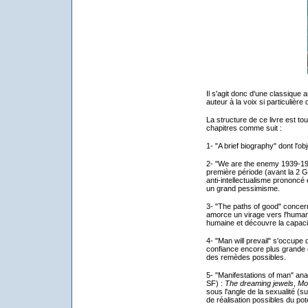
Il s'agit donc d'une classique
auteur à la voix si particulière
La structure de ce livre est to
chapitres comme suit :
1- "A brief biography" dont l'obj
2- "We are the enemy 1939-194
première période (avant la 2 
anti-intellectualisme prononcé
un grand pessimisme.
3- "The paths of good" concern
amorce un virage vers l'human
humaine et découvre la capacité
4- "Man will prevail" s'occupe
confiance encore plus grande 
des remèdes possibles.
5- "Manifestations of man" an
SF) :
The dreaming jewels
,
Mo
sous l'angle de la sexualité (su
de réalisation possibles du pot