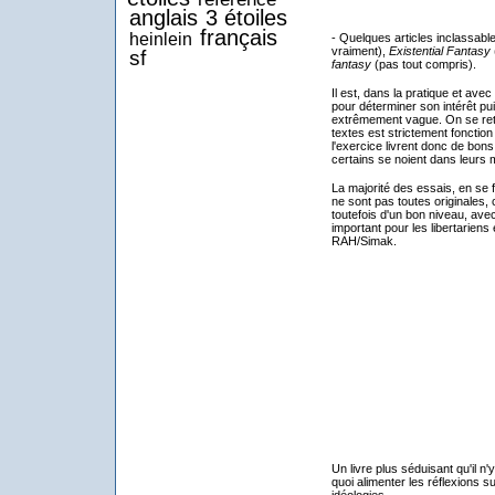
anglais
3 étoiles
français
heinlein
- Quelques articles inclassabl
vraiment),
Existential Fantasy
sf
fantasy
(pas tout compris).
Il est, dans la pratique et ave
pour déterminer son intérêt pui
extrêmement vague. On se retr
textes est strictement fonction
l'exercice livrent donc de bons
certains se noient dans leurs
La majorité des essais, en se 
ne sont pas toutes originales, 
toutefois d'un bon niveau, ave
important pour les libertariens 
RAH/Simak.
Un livre plus séduisant qu'il n'
quoi alimenter les réflexions s
idéologies.