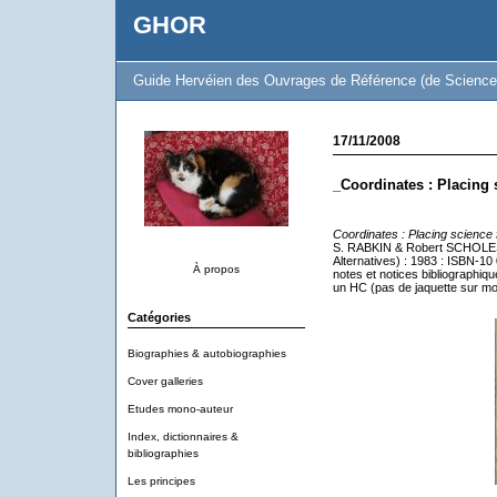
GHOR
Guide Hervéien des Ouvrages de Référence (de Science 
17/11/2008
_Coordinates : Placing 
Coordinates : Placing science 
S. RABKIN & Robert SCHOLES : 
Alternatives) : 1983 : ISBN-10
À propos
notes et notices bibliographiq
un HC (pas de jaquette sur mon
Catégories
Biographies & autobiographies
Cover galleries
Etudes mono-auteur
Index, dictionnaires &
bibliographies
Les principes