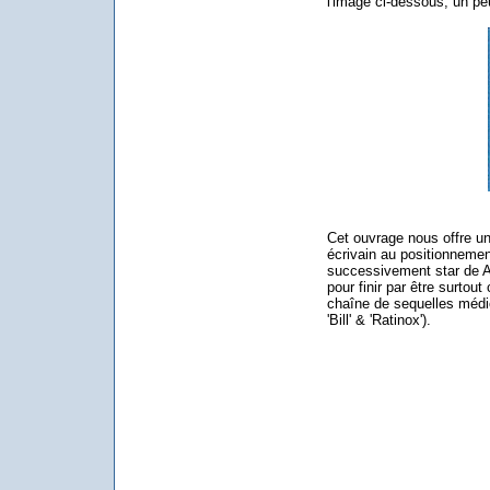
l'image ci-dessous, un pe
Cet ouvrage nous offre un
écrivain au positionnemen
successivement star de An
pour finir par être surto
chaîne de sequelles médi
'Bill' & 'Ratinox').