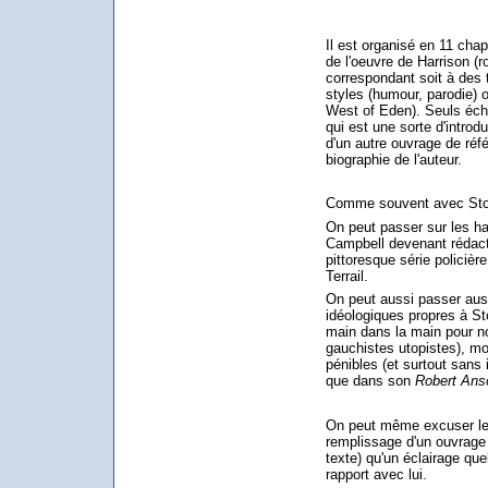
Il est organisé en 11 chap
de l'oeuvre de Harrison (r
correspondant soit à des 
styles (humour, parodie) o
West of Eden). Seuls écha
qui est une sorte d'introd
d'un autre ouvrage de réf
biographie de l'auteur.
Comme souvent avec Stover
On peut passer sur les ha
Campbell devenant rédact
pittoresque série policièr
Terrail.
On peut aussi passer aus
idéologiques propres à St
main dans la main pour no
gauchistes utopistes), m
pénibles (et surtout sans 
que dans son
Robert Ans
On peut même excuser le 
remplissage d'un ouvrage
texte) qu'un éclairage que
rapport avec lui.