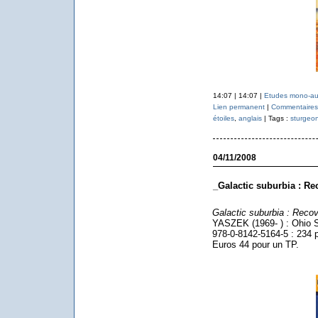
14:07 | 14:07 |
Etudes mono-au
Lien permanent
|
Commentaires 
étoiles
,
anglais
| Tags :
sturgeo
04/11/2008
_Galactic suburbia : Re
Galactic suburbia : Recov
YASZEK (1969- ) : Ohio S
978-0-8142-5164-5 : 234 p
Euros 44 pour un TP.