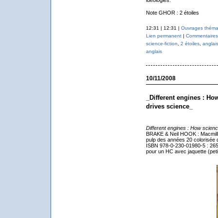
Note GHOR : 2 étoiles
12:31 | 12:31 |
Ouvrages théma
Lien permanent
|
Commentaires 
science-fiction
,
2 étoiles
,
anglai
anglais
10/11/2008
_Different engines : How
drives science_
Different engines : How science
BRAKE & Neil HOOK : Macmillan 
pulp des années 20 colorisée di
ISBN 978-0-230-01980-5 : 265 
pour un HC avec jaquette (peti