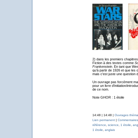
2) dans les premiers chapitres,
Fiction à des textes comme
S
Frankenstein
. En tant que Wes
qu'à partir de 1926 et que les
mais c'est juste une question d
Un ouvrage pas forcément mauva
pour un livre d'initiation/introd
de ce nom.
Note GHOR : 1 étoile
14:48 | 14:48 |
Ouvrages théma
Lien permanent
|
Commentaires 
référence
,
science
,
1 étoile
,
ang
1 étoile
,
anglais