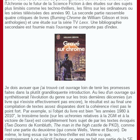
l'Uchronie ou le futur de la Science Fiction à des études sur des sujets
plus limités comme les techno-thrillers, les films sur les ordinateurs ou
les séries télévisées des années 90. La seconde partie rassemble
quatre critiques de livres (
Burning Chrome
de William Gibson et trois
anthologies) et une étude sur la série TV
Lexx
. Une bibliographie
secondaire est fournie mais l'ouvrage ne comporte pas d'index.
Je dois avouer que j'ai trouvé cet ouvrage loin de tenir les promesses
faites dans la plutôt grandiloquente introduction. Au lieu d'un ouvrage qui
synthétiserait l'évolution du genre sur les trois dernières décennies (un
livre qui n'existe effectivement pas encore), le résultat est au final une
compilation de textes assez disparates dont la cohérence n'est pas le
point fort. Par exemple, si l'objet du livre est bien "les années 1980 à
2010", le troisième texte (sur les uchronies relatives à la 2GM et à la
victoire de l'axe) est complètement hors sujet de par les textes évoqués
(
Two Dooms
de Kornbluth,
The man in the high castle
de PKD), comme
l'est une partie du deuxième (qui convie Wells, Verne et Bacon). De
même, le long essai sur le techno-thriller est inutile vu que,
contrairement à ce qu'écrit l'auteur, ce genre ne fait pas partie de la SF.