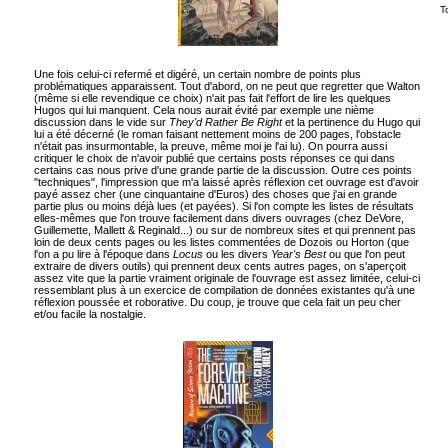
T
Une fois celui-ci refermé et digéré, un certain nombre de points plus
problématiques apparaissent. Tout d'abord, on ne peut que regretter que Walton
(même si elle revendique ce choix) n'ait pas fait l'effort de lire les quelques
Hugos qui lui manquent. Cela nous aurait évité par exemple une nième
discussion dans le vide sur
They'd Rather Be Right
et la pertinence du Hugo qui
lui a été décerné (le roman faisant nettement moins de 200 pages, l'obstacle
n'était pas insurmontable, la preuve, même moi je l'ai lu). On pourra aussi
critiquer le choix de n'avoir publié que certains posts réponses ce qui dans
certains cas nous prive d'une grande partie de la discussion. Outre ces points
"techniques", l'impression que m'a laissé après réflexion cet ouvrage est d'avoir
payé assez cher (une cinquantaine d'Euros) des choses que j'ai en grande
partie plus ou moins déjà lues (et payées). Si l'on compte les listes de résultats
elles-mêmes que l'on trouve facilement dans divers ouvrages (chez DeVore,
Guillemette, Mallett & Reginald...) ou sur de nombreux sites et qui prennent pas
loin de deux cents pages ou les listes commentées de Dozois ou Horton (que
l'on a pu lire à l'époque dans
Locus
ou les divers
Year's Best
ou que l'on peut
extraire de divers outils) qui prennent deux cents autres pages, on s'aperçoit
assez vite que la partie vraiment originale de l'ouvrage est assez limitée, celui-ci
ressemblant plus à un exercice de compilation de données existantes qu'à une
réflexion poussée et roborative. Du coup, je trouve que cela fait un peu cher
et/ou facile la nostalgie.