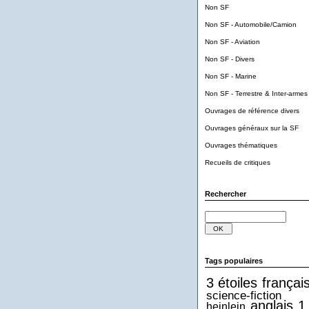
Non SF
Non SF - Automobile/Camion
Non SF - Aviation
Non SF - Divers
Non SF - Marine
Non SF - Terrestre & Inter-armes
Ouvrages de référence divers
Ouvrages généraux sur la SF
Ouvrages thématiques
Recueils de critiques
Rechercher
Tags populaires
3 étoiles
françai
science-fiction
anglais
1
heinlein