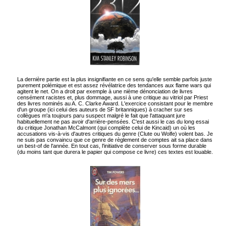
La dernière partie est la plus insignifiante en ce sens qu'elle semble parfois juste
purement polémique et est assez révélatrice des tendances aux flame wars qui
agitent le net. On a droit par exemple à une nième dénonciation de livres
censément racistes et, plus dommage, aussi à une critique au vitriol par Priest
des livres nominés au A. C. Clarke Award. L'exercice consistant pour le membre
d'un groupe (ici celui des auteurs de SF britanniques) à cracher sur ses
collègues m'a toujours paru suspect malgré le fait que l'attaquant jure
habituellement ne pas avoir d'arrière-pensées. C'est aussi le cas du long essai
du critique Jonathan McCalmont (qui complète celui de Kincaid) un où les
accusations vis-à-vis d'autres critiques du genre (Clute ou Wolfe) volent bas. Je
ne suis pas convaincu que ce genre de règlement de comptes ait sa place dans
un best-of de l'année. En tout cas, l'initiative de conserver sous forme durable
(du moins tant que durera le papier qui compose ce livre) ces textes est louable.