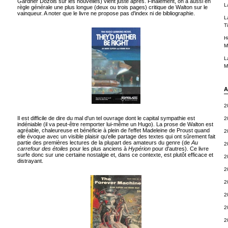
Gardner Dozois sur les nouvelles) vient juste après. Finalement, on a aussi en
L
règle générale une plus longue (deux ou trois pages) critique de Walton sur le
vainqueur. A noter que le livre ne propose pas d'index ni de bibliographie.
L
T
H
M
L
M
A
2
Il est difficile de dire du mal d'un tel ouvrage dont le capital sympathie est
2
indéniable (il va peut-être remporter lui-même un Hugo). La prose de Walton est
agréable, chaleureuse et bénéficie à plein de l'effet Madeleine de Proust quand
2
elle évoque avec un visible plaisir qu'elle partage des textes qui ont sûrement fait
partie des premières lectures de la plupart des amateurs du genre (de
Au
2
carrefour des étoiles
pour les plus anciens à
Hypérion
pour d'autres). Ce livre
surfe donc sur une certaine nostalgie et, dans ce contexte, est plutôt efficace et
2
distrayant.
2
2
2
2
2