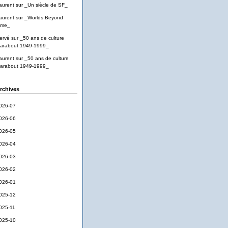
aurent
sur
_Un siècle de SF_
aurent
sur
_Worlds Beyond
ime_
ervé
sur
_50 ans de culture
arabout 1949-1999_
aurent
sur
_50 ans de culture
arabout 1949-1999_
rchives
026-07
026-06
026-05
026-04
026-03
026-02
026-01
025-12
025-11
025-10