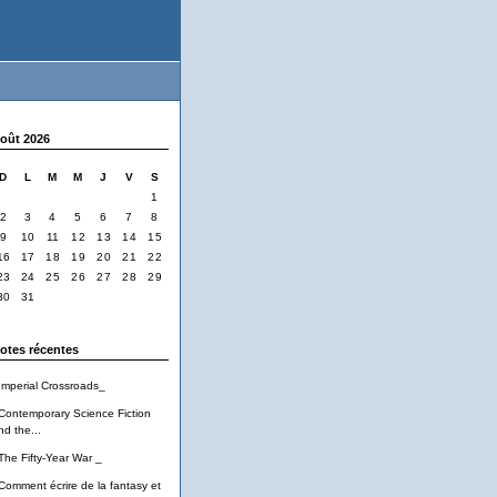
oût 2026
D
L
M
M
J
V
S
1
2
3
4
5
6
7
8
9
10
11
12
13
14
15
16
17
18
19
20
21
22
23
24
25
26
27
28
29
30
31
otes récentes
Imperial Crossroads_
Contemporary Science Fiction
nd the...
The Fifty-Year War _
Comment écrire de la fantasy et