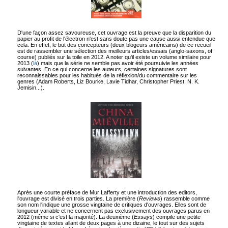
D'une façon assez savoureuse, cet ouvrage est la preuve que la disparition du
papier au profit de l'électron n'est sans doute pas une cause aussi entendue que
cela. En effet, le but des concepteurs (deux blogeurs américains) de ce recueil
est de rassembler une sélection des meilleurs articles/essais (anglo-saxons, of
course) publiés sur la toile en 2012. A noter qu'il existe un volume similaire pour
2013 (
là
) mais que la série ne semble pas avoir été poursuivie les années
suivantes. En ce qui concerne les auteurs, certaines signatures sont
reconnaissables pour les habitués de la réflexion/du commentaire sur les
genres (Adam Roberts, Liz Bourke, Lavie Tidhar, Christopher Priest, N. K.
Jemisin...).
Après une courte préface de Mur Lafferty et une introduction des editors,
l'ouvrage est divisé en trois parties. La première (
Reviews
) rassemble comme
son nom l'indique une grosse vingtaine de critiques d'ouvrages. Elles sont de
longueur variable et ne concernent pas exclusivement des ouvrages parus en
2012 (même si c'est la majorité). La deuxième (
Essays
) compile une petite
vingtaine de textes allant de deux pages à une dizaine, le tout sur des sujets