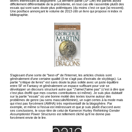
divers intéressant la blogsphère. La dernière partie (
SF Life
) est parfois assez
difficilement différentiable de la précédente, en tout cas elle rassemble plutôt des
essais qui sont sans doute plus polémiques (du moins c'est ce que j'ai ressenti).
Une postface annonçant le volume de 2013 clôt un livre qui propose ni index ni
bibliographie.
S'agissant d'une sorte de "best-of" de l'Internet, les articles choisis sont
généralement d'une certaine qualité (il ne s'agit pas d'extraits de skyblogs). La
partie "critique de livres" est sans doute la plus solide avec un juste équilibre
entre SF et Fantasy et généralement un espace suffisant pour voir se
développer un discours structuré autre que "J'aime/J'aime pas" (c'est à dire que
c'est plus étoffé que mes courtes contributions ici-même). Je suis plus dubitatif
sur la partie "essais" où une bonne moitié des textes tourne autour des
problèmes de genre (au sens masculin/féminin), un sujet certes à la mode mais
qui n'est pas forcément (AMHA) très représentatif de la blogsphère. Par
exemple, et même si l'essai est intéressant et que je suis plutôt d'accord avec
ses conclusions, le sous-titre de celui de Kameron Hurley
Rethinking Gender
Assumptionist Power Structures
est tellement cliché qu'il ne donne pas
forcément envie de le lire.