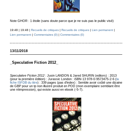
Note GHOR : 1 étoile (sans doute parce que je ne suis pas le public visé)
19:48 | 19:48 |
Recueils de critiques
|
Recueils de critiques
|
Lien permanent
|
Lien permanent
|
Commentaires (0)
|
Commentaires (0)
13/11/2018
_Speculative Fiction 2012_
Speculative Fiction 2012
: Jusin LANDON & Jared SHURIN (editors) : 2013
(pour la première édition) : Jurassic London : iSBN-13 978-0-9573475-2-6 (
la
fiche ISFDB du titre
) : 339 pages (pas d'index) : Semble avoir coûté une dizaine
de GBP pour un tp non illustré produit en POD (mon exemplaire semblant être
une réimpression), qui existe aussi en ebook (-5-7).