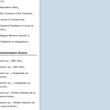
 la...
Mussolini's Navy_
The Comedy of the Fantastic_
Lincoln & Continental_
Classical Traditions in Science
iction_
Magyar Warriors Volume II_
Civilisation et divagations_
ommentaires récents
ervé
sur
_ABC Dick_
aurent
sur
_ABC Dick_
ervé
sur
_L'imaginaire au
ouvoir_
aurent
sur
_L'imaginaire au
ouvoir_
ervé
sur
_Petites histoires de la
ience-fiction...
aurent
sur
_Petites histoires de
 science-fiction...