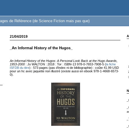
ages de Référence (de Science Fiction mais pas que)
A
21/04/2019
_An Informal History of the Hugos_
An Informal History of the Hugos: A Personal Look Back at the Hugo Awards,
1953-2000
: Jo WALTON : 2018 : Tor : ISBN-13 978-0-7653-7908-5 (
la fiche
ISFDB du titre
) : 573 pages (pas d'index ni de bibliographie) : coûte 41.99 USD
pour un hc avec jaquette non illustré (existe aussi en ebook 978-1-4668-6573-
0).
N
_
_
a
_
_