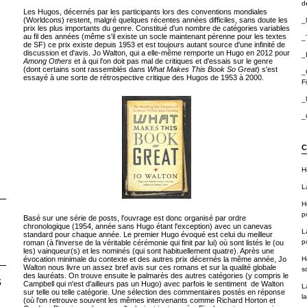
de
Les Hugos, décernés par les participants lors des conventions mondiales
(Worldcons) restent, malgré quelques récentes années difficiles, sans doute les
_
prix les plus importants du genre. Constitué d'un nombre de catégories variables
au fil des années (même s'il existe un socle maintenant pérenne pour les textes
_
de SF) ce prix existe depuis 1953 et est toujours autant source d'une infinité de
discussion et d'avis. Jo Walton, qui a elle-même remporte un Hugo en 2012 pour
_
Among Others
et à qui l'on doit pas mal de critiques et d'essais sur le genre
(dont certains sont rassemblés dans
What Makes This Book So Great
) s'est
_
essayé à une sorte de rétrospective critique des Hugos de 1953 à 2000.
F
_
_
C
H
L
H
p
Basé sur une série de posts, l'ouvrage est donc organisé par ordre
chronologique (1954, année sans Hugo étant l'exception) avec un canevas
L
standard pour chaque année. Le premier Hugo évoqué est celui du meilleur
p
roman (à l'inverse de la véritable cérémonie qui finit par lui) où sont listés le (ou
les) vainqueur(s) et les nominés (qui sont habituellement quatre). Après une
H
évocation minimale du contexte et des autres prix décernés la même année, Jo
Walton nous livre un assez bref avis sur ces romans et sur la qualité globale
sc
des lauréats. On trouve ensuite le palmarès des autres catégories (y compris le
s
Campbell qui n'est d'ailleurs pas un Hugo) avec parfois le sentiment de Walton
L
sur telle ou telle catégorie. Une sélection des commentaires postés en réponse
la
(où l'on retrouve souvent les mêmes intervenants comme Richard Horton et