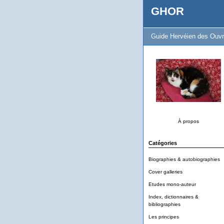
GHOR
Guide Hervéien des Ouvr
À propos
Catégories
Biographies & autobiographies
Cover galleries
Etudes mono-auteur
Index, dictionnaires &
bibliographies
Les principes