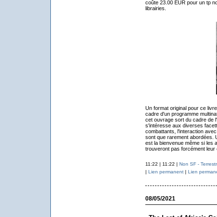
coûte 23.00 EUR pour un tp non
librairies.
Un format original pour ce livre
cadre d'un programme multinati
cet ouvrage sort du cadre de l'h
s'intéresse aux diverses facet
combattants, l'interaction avec 
sont que rarement abordées. Un
est la bienvenue même si les a
trouveront pas forcément leur
11:22 | 11:22 |
Non SF - Terrest
|
Lien permanent
|
Lien perman
08/05/2021