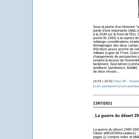
Sous la plume d'un historien "
partie d'une importante (déjà c
à la 2GM sur le front de l'Est.
poche fin 1942) à la reprise de
mélange considérations stratég
témoignages des deux camps et 
d'écriture assez proche de celu
militaire (
Ligne de Front
,
Guerre
changements de perspective p
rendent la lecture de l'ensemb
facilement. Seul bémol (comme 
améliorer (pertinence, lisibilité
de deux revues...
16:52 | 16:52 |
Non SF - Terrest
|
Lien permanent
|
Lien perman
13/07/2021
_La guerre du désert 19
La guerre du désert 1940-194
Olivier WIEVIORKA (editors) :
pages (y compris index et bibl