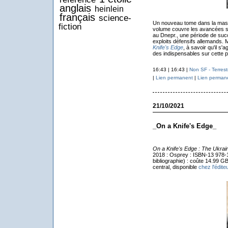
anglais
heinlein
français
science-
Un nouveau tome dans la massi
fiction
volume couvre les avancées s
au Dnepr., une période de suc
exploits défensifs allemands.
Knife's Edge
, à savoir qu'il s'a
des indispensables sur cette p
16:43 | 16:43 |
Non SF - Terrest
|
Lien permanent
|
Lien perman
21/10/2021
_On a Knife's Edge_
On a Knife's Edge : The Ukra
2018 : Osprey : ISBN-13 978-1
bibliographie) : coûte 14.99 G
central, disponible
chez l'éditeu