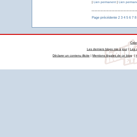
|
Lien permanent
|
Lien perman
Page précédente
2
3
4
5
6
7
8
Crée
Les derniers blogs mis à jour
|
Les 
Déclarer un contenu illicite
|
Mentions légales de ce blog
|