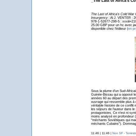
_The Last of Africa's Co
The Last of Africa's Cold War 
Insurgency
: Al J. VENTER : 20
978-1-52677-298-5 : xxxiii+210
25.00 GBP pour un hc avec jaqu
disponible chez l'éditeur (
en p
Sous la plume d'un Sud-Africai
Guinée-Bissau qui a opposé les
années 60 au départ des premi
ouvrage qui ressemble plus à u
véritable histoire de ce confli
les séjours de l'auteur dans l
protagonistes. Ce n'est ni synt
moins analysé en profondeur (o
"méchants Soviétiques qui mani
méchants Cubains"). Dommage, l
11:46 | 11:46 |
Non SF - Terrest