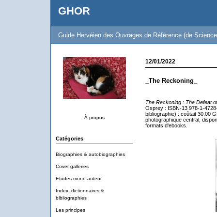
GHOR
Guide Hervéien des Ouvrages de Référence (de Science 
12/01/2022
_The Reckoning_
The Reckoning : The Defeat o
Osprey : ISBN-13 978-1-4728-
bibliographie) : coûtait 30.00 
À propos
photographique central, dispon
formats d'ebooks.
Catégories
Biographies & autobiographies
Cover galleries
Etudes mono-auteur
Index, dictionnaires &
bibliographies
Les principes