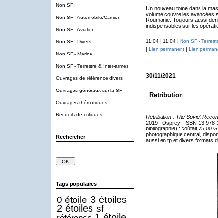
Non SF
Un nouveau tome dans la massi
volume couvre les avancées sov
Non SF - Automobile/Camion
Roumanie. Toujours aussi dense
indispensables sur les opérati
Non SF - Aviation
11:04 | 11:04 |
Non SF - Terrest
Non SF - Divers
|
Lien permanent
|
Lien perman
Non SF - Marine
Non SF - Terrestre & Inter-armes
30/11/2021
Ouvrages de référence divers
Ouvrages généraux sur la SF
_Retribution_
Ouvrages thématiques
Recueils de critiques
Retribution : The Soviet Recon
2019 : Osprey : ISBN-13 978-1
bibliographie) : coûtait 25.00 
photographique central, dispon
Rechercher
aussi en tp et divers formats 
Tags populaires
3 étoiles
0 étoile
2 étoiles
sf
1 étoile
référence