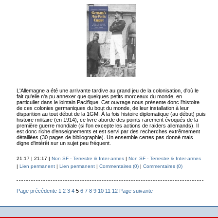
L'Allemagne a été une arrivante tardive au grand jeu de la colonisation, d'où le
fait qu'elle n'a pu annexer que quelques petits morceaux du monde, en
particulier dans le lointain Pacifique. Cet ouvrage nous présente donc l'histoire
de ces colonies germaniques du bout du monde, de leur installation à leur
disparition au tout début de la 1GM. À la fois histoire diplomatique (au début) puis
histoire militaire (en 1914), ce livre aborde des points rarement évoqués de la
première guerre mondiale (si l'on excepte les actions de raiders allemands). Il
est donc riche d'enseignements et est servi par des recherches extrêmement
détaillées (30 pages de bibliographie). Un ensemble certes pas donné mais
digne d'intérêt sur un sujet peu fréquent.
21:17 | 21:17 |
Non SF - Terrestre & Inter-armes
|
Non SF - Terrestre & Inter-armes
|
Lien permanent
|
Lien permanent
|
Commentaires (0)
|
Commentaires (0)
Page précédente
1
2
3
4
5
6
7
8
9
10
11
12
Page suivante