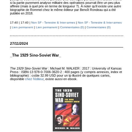
si la partie purement analyse militaire des opérations pourrait être un peu plus
affinée (mais à quel prix en terme de longueur ?). À noter qu'il existe une autre
biographie de Rommel chez le même éditeur par Benoît Rondeau qui a été
publiée en 2018.
17:40 | 17:40 |
Non SF - Terrestre & Inter-armes
|
Non SF - Terrestre & Inter-armes
|
Lien permanent
|
Lien permanent
|
Commentaires (0)
|
Commentaires (0)
27/11/2024
_The 1929 Sino-Soviet War_
The 1929 Sino-Soviet War
: Michael M. WALKER : 2017 : University of Kansas
Press : ISBN-13 978-0-7006-3620-2 : 400 pages (y compris annexes, index et
bibliographie) : coûte 32.99 USD pour un tp illustré de quelques cartes,
disponible
chez l'éditeur
, existe aussi en ebook.