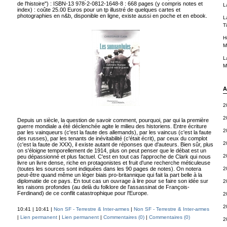
de l'histoire") : ISBN-13 978-2-0812-1648-8 : 668 pages (y compris notes et
L
index) : coûte 25.00 Euros pour un tp illustré de quelques cartes et
photographies en n&b, disponible en ligne, existe aussi en poche et en ebook.
L
T
H
M
L
M
A
2
2
Depuis un siècle, la question de savoir comment, pourquoi, par qui la première
guerre mondiale a été déclenchée agite le milieu des historiens. Entre écriture
2
par les vainqueurs (c'est la faute des allemands), par les vaincus (c'est la faute
des russes), par les tenants de inévitabilité (c'était écrit), par ceux du complot
2
(c'est la faute de XXX), il existe autant de réponses que d'auteurs. Bien sûr, plus
on s'éloigne temporellement de 1914, plus on peut penser que le débat est un
2
peu dépassionné et plus factuel. C'est en tout cas l’approche de Clark qui nous
livre un livre dense, riche en protagonistes et fruit d'une recherche méticuleuse
(toutes les sources sont indiquées dans les 90 pages de notes). On notera
2
peut-être quand même un léger biais pro-britannique qui fait la part belle à la
diplomatie de ce pays. En tout cas un ouvrage à lire pour se faire son idée sur
2
les raisons profondes (au delà du folklore de l'assassinat de François-
Ferdinand) de ce conflit catastrophique pour l'Europe.
2
2
10:41 | 10:41 |
Non SF - Terrestre & Inter-armes
|
Non SF - Terrestre & Inter-armes
|
Lien permanent
|
Lien permanent
|
Commentaires (0)
|
Commentaires (0)
2