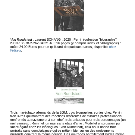
Von Rundstedt
: Laurent SCHANG : 2020 : Perrin (collection "biographie") :
ISBN-13 978-2-262-04321-6 : 396 pages (y compris index et bibliographie) :
coûte 24.00 Euros pour un tp illustré de quelques cartes, disponible
chez
l'éditeur
.
Trois maréchaux allemands de la 2GM; trois biographies sorties chez Perrin;
trois livres qui montrent des réactions différentes de militaires professionnels
confrontés au nazisme et à son chef; trois attitudes pour trois personnages (un
naïf vaniteux : Rommel, un nazi sans états d'âme : Model et un prussien pur
sucre égaré chez les idéologues : Von Rundstedt), cela nous donne trois
portraits sans complaisance qui se prêtent bien au jeu des croisements
puisqu'ils couvrent la même période. Des ouvrages parfaitement lisibles même