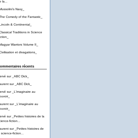
 la...
Mussolini's Navy_
The Comedy of the Fantastic_
Lincoln & Continental_
Classical Traditions in Science
iction_
Magyar Warriors Volume II_
Civilisation et divagations_
ommentaires récents
ervé
sur
_ABC Dick_
aurent
sur
_ABC Dick_
ervé
sur
_L'imaginaire au
ouvoir_
aurent
sur
_L'imaginaire au
ouvoir_
ervé
sur
_Petites histoires de la
ience-fiction...
aurent
sur
_Petites histoires de
 science-fiction...