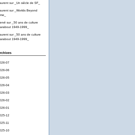
aurent
sur
_Un siècle de SF_
aurent
sur
_Worlds Beyond
ime_
ervé
sur
_50 ans de culture
arabout 1949-1999_
aurent
sur
_50 ans de culture
arabout 1949-1999_
rchives
026-07
026-06
026-05
026-04
026-03
026-02
026-01
025-12
025-11
025-10