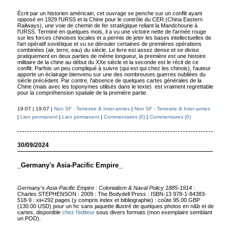
Écrit par un historien américain, cet ouvrage se penche sur un conflit ayant
opposé en 1929 l'URSS et la Chine pour le contrôle du CER (China Eastern
Railways), une voie de chemin de fer stratégique reliant la Mandchourie à
l'URSS. Terminé en quelques mois, il a vu une victoire nette de l'armée rouge
sur les forces chinoises locales et a permis de jeter les bases intellectuelles de
l'art opératif soviétique et vu se dérouler certaines de premières opérations
combinées (air, terre, eau) du siècle. Le livre est assez dense et se divise
pratiquement en deux parties de même longueur, la première est une histoire
militaire de la chine au début du XXe siècle et la seconde est le récit de ce
conflit. Parfois un peu compliqué à suivre (qui est qui chez les chinois), l'auteur
apporte un éclairage bienvenu sur une des nombreuses guerres oubliées du
siècle précédent. Par contre, l'absence de quelques cartes générales de la
Chine (mais avec les toponymes utilisés dans le texte) est vraiment regrettable
pour la compréhension spatiale de la première partie.
19:07 | 19:07 |
Non SF - Terrestre & Inter-armes
|
Non SF - Terrestre & Inter-armes
|
Lien permanent
|
Lien permanent
|
Commentaires (0)
|
Commentaires (0)
30/09/2024
_Germany's Asia-Pacific Empire_
Germany's Asia-Pacific Empire : Colonialism & Naval Policy 1885-1914
:
Charles STEPHENSON : 2009 : The Bodydell Press : ISBN-13 978-1-84383-
518-9 : xii+292 pages (y compris index et bibliographie) : coûte 95.00 GBP
(130.00 USD) pour un hc sans jaquette illustré de quelques photos en n&b et de
cartes, disponible
chez l'éditeur
sous divers formats (mon exemplaire semblant
un POD).