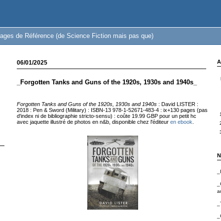
ages de Référence (de Science Fiction mais pas que)
A
06/01/2025
_Forgotten Tanks and Guns of the 1920s, 1930s and 1940s_
Forgotten Tanks and Guns of the 1920s, 1930s and 1940s
: David LISTER :
2018 : Pen & Sword (Military) : ISBN-13 978-1-52671-483-4 : ix+130 pages (pas
d'index ni de bibliographie stricto-sensu) : coûte 19.99 GBP pour un petit hc
avec jaquette illustré de photos en n&b, disponible chez l'éditeur
en ebook
.
N
_
_
a
_
_