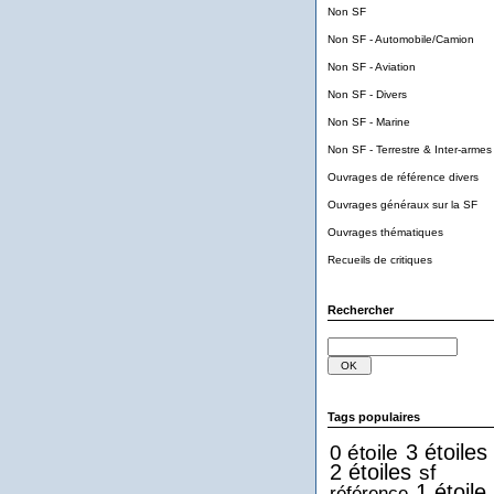
Non SF
Non SF - Automobile/Camion
Non SF - Aviation
Non SF - Divers
Non SF - Marine
Non SF - Terrestre & Inter-armes
Ouvrages de référence divers
Ouvrages généraux sur la SF
Ouvrages thématiques
Recueils de critiques
Rechercher
Tags populaires
3 étoiles
0 étoile
2 étoiles
sf
1 étoile
référence