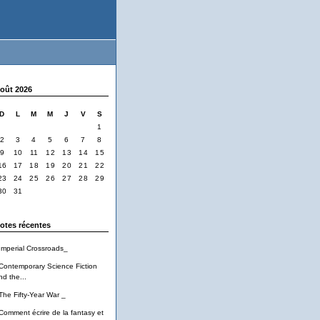
oût 2026
D
L
M
M
J
V
S
1
2
3
4
5
6
7
8
9
10
11
12
13
14
15
16
17
18
19
20
21
22
23
24
25
26
27
28
29
30
31
otes récentes
Imperial Crossroads_
Contemporary Science Fiction
nd the...
The Fifty-Year War _
Comment écrire de la fantasy et