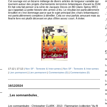
Cet ouvrage est un bizarre mélange de divers articles de longueur variable qui
de
tournent autour des projets d'armements terrestres britanniques d'avant la 2GM.
En fait cela fait penser à la série de Jacques Devos en BD (dans
Spirou
IIRC)
_
qui s’appelait
La
p
etite histoire des armes à feu
. Le résultat est particulièrement
brouillon et c'est dommage parce que le sujet principal (les chars britanniques)
_
est particulièrement complexe à démêler. Cela se veut parfois amusant mais au
final le livre est plutôt décevant en plus d'être assez court. À éviter.
_
_
F
_
_
C
H
L
17:12 | 17:12 |
Non SF - Terrestre & Inter-armes
|
Non SF - Terrestre & Inter-armes
H
|
Lien permanent
|
Lien permanent
|
Commentaires (0)
|
Commentaires (0)
p
L
p
16/12/2024
H
sc
_Les somnambules_
L
la
Les somnambules
: Christopher CLARK : 2013 : Flammarion (collection "Au fil