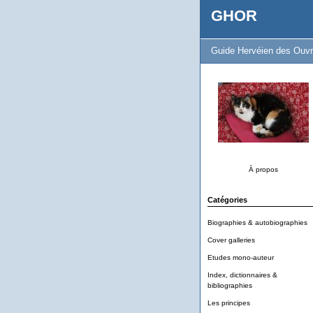
GHOR
Guide Hervéien des Ouvr
À propos
Catégories
Biographies & autobiographies
Cover galleries
Etudes mono-auteur
Index, dictionnaires &
bibliographies
Les principes