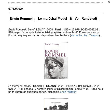
T
07/12/2024
_Erwin Rommel_, _Le maréchal Model_ & _Von Rundstedt_
Erwin Rommel
: Benoît LEMAY : 2008 : Perrin : ISBN-13 978-2-262-02452-9 :
518 pages (y compris index et bibliographie) : coûtait 24.80 Euros pour un tp
illustré de quelques cartes, disponible chez l'éditeur (
en poche chez Tempus
).
Le maréchal Model
: Daniel FELDMANN : 2022 : Perrin : ISBN-13 978-2-262-
07922-2 : 414 pages (y compris index et bibliographie) : coûte 24.00 Euros pour
un tp illustré de quelques cartes, disponible
chez l'éditeur
.