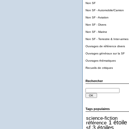
Non SF
Non SF - Automobile/Camion
Non SF - Aviation
Non SF - Divers
Non SF - Marine
Non SF - Terrestre & Inter-armes
Ouvrages de référence divers
Ouvrages généraux sur la SF
Ouvrages thématiques
Recueils de critiques
Rechercher
Tags populaires
science-fiction
1 étoile
référence
3 étoiles
sf