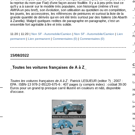
de
la reprise du nom par Fiat) d'une façon assez fouillée. Il y a à peu près tout ce
qu'il y a à savoir sur le modèle très populaire, son historique (même s'il est
_
AMHA un peu bref), son évolution, son utilisation au quotidien ou en compétition,
les jouets, les accessoires, les références de peintures et surtout la liste de la
_
grande quantité de dérivés qui en ont été tirés surtout par des Italiens (de Abarth
à Zanella). Malgré quelques redites de paragraphe en paragraphe, c'est un
_
ensemble fort agréable à lire et très solide.
_
11:20 | 11:20 |
Non SF - Automobile/Camion
|
Non SF - Automobile/Camion
|
Lien
F
permanent
|
Lien permanent
|
Commentaires (0)
|
Commentaires (0)
_
_
15/08/2022
C
_Toutes les voitures françaises de A à Z_
H
Toutes les voitures françaises de A à Z
: Patrick LESUEUR (editor ?) : 2007 :
L
EPA : ISBN-13 978-2-85120-675-6 : 407 pages (y compris index) : coûtait 39.00
Euros pour un grand tp presque carré illustré en couleurs et n&b, disponible
H
d'occase.
p
L
p
H
sc
L
la