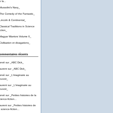
 la...
Mussolini's Navy_
The Comedy of the Fantastic_
Lincoln & Continental_
Classical Traditions in Science
iction_
Magyar Warriors Volume II_
Civilisation et divagations_
ommentaires récents
ervé
sur
_ABC Dick_
aurent
sur
_ABC Dick_
ervé
sur
_L'imaginaire au
ouvoir_
aurent
sur
_L'imaginaire au
ouvoir_
ervé
sur
_Petites histoires de la
ience-fiction...
aurent
sur
_Petites histoires de
 science-fiction...