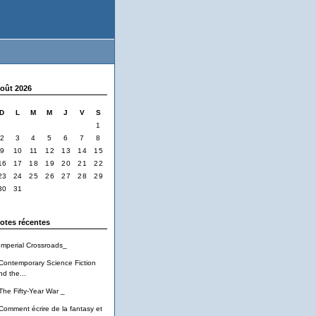
oût 2026
D
L
M
M
J
V
S
1
2
3
4
5
6
7
8
9
10
11
12
13
14
15
16
17
18
19
20
21
22
23
24
25
26
27
28
29
30
31
otes récentes
Imperial Crossroads_
Contemporary Science Fiction
nd the...
The Fifty-Year War _
Comment écrire de la fantasy et