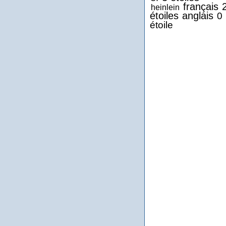
français
heinlein
étoiles
anglais
0
étoile