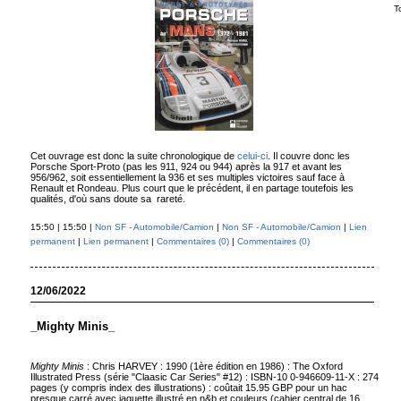
T
Cet ouvrage est donc la suite chronologique de
celui-ci
. Il couvre donc les
Porsche Sport-Proto (pas les 911, 924 ou 944) après la 917 et avant les
956/962, soit essentiellement la 936 et ses multiples victoires sauf face à
Renault et Rondeau. Plus court que le précédent, il en partage toutefois les
qualités, d'où sans doute sa rareté.
15:50 | 15:50 |
Non SF - Automobile/Camion
|
Non SF - Automobile/Camion
|
Lien
permanent
|
Lien permanent
|
Commentaires (0)
|
Commentaires (0)
12/06/2022
_Mighty Minis_
Mighty Minis
: Chris HARVEY : 1990 (1ère édition en 1986) : The Oxford
Illustrated Press (série "Claasic Car Series" #12) : ISBN-10 0-946609-11-X : 274
pages (y compris index des illustrations) : coûtait 15.95 GBP pour un hac
presque carré avec jaquette illustré en n&b et couleurs (cahier central de 16