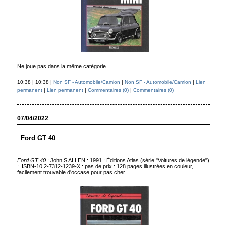
Ne joue pas dans la même catégorie...
10:38 | 10:38 |
Non SF - Automobile/Camion
|
Non SF - Automobile/Camion
|
Lien
permanent
|
Lien permanent
|
Commentaires (0)
|
Commentaires (0)
07/04/2022
_Ford GT 40_
Ford GT 40
: John S ALLEN : 1991 : Éditions Atlas (série "Voitures de légende")
: ISBN-10 2-7312-1239-X : pas de prix : 128 pages illustrées en couleur,
facilement trouvable d'occase pour pas cher.