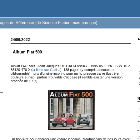
ages de Référence (de Science Fiction mais pas que)
A
24/09/2022
_Album Fiat 500_
Album FIAT 500
: Jean-Jacques DE GALKOWSKY : 1995-05 : EPA : ISBN-10 2-
85120-470-X (
la fiche sur Gallica
): 188 pages (y compris annexes et
bibliographie) : prix d'origine inconnu pour un hc presque carré illustré en
couleurs et n&b, parfois trouvable d'occase (il semble exister une version
brochée de 1997).
N
_
_
a
_
_
Un bon livre pour aborder une voiture iconique (d’autant plus de nos jours avec