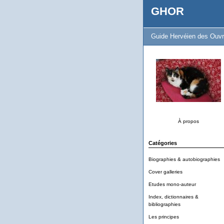
GHOR
Guide Hervéien des Ouvr
À propos
Catégories
Biographies & autobiographies
Cover galleries
Etudes mono-auteur
Index, dictionnaires &
bibliographies
Les principes