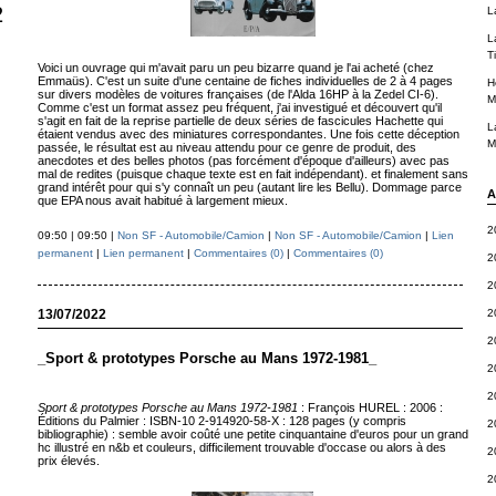
2
L
L
T
Voici un ouvrage qui m'avait paru un peu bizarre quand je l'ai acheté (chez
Emmaüs). C'est un suite d'une centaine de fiches individuelles de 2 à 4 pages
H
sur divers modèles de voitures françaises (de l'Alda 16HP à la Zedel CI-6).
M
Comme c'est un format assez peu fréquent, j'ai investigué et découvert qu'il
s'agit en fait de la reprise partielle de deux séries de fascicules Hachette qui
L
étaient vendus avec des miniatures correspondantes. Une fois cette déception
M
passée, le résultat est au niveau attendu pour ce genre de produit, des
anecdotes et des belles photos (pas forcément d'époque d'ailleurs) avec pas
mal de redites (puisque chaque texte est en fait indépendant). et finalement sans
grand intérêt pour qui s'y connaît un peu (autant lire les Bellu). Dommage parce
A
que EPA nous avait habitué à largement mieux.
2
09:50 | 09:50 |
Non SF - Automobile/Camion
|
Non SF - Automobile/Camion
|
Lien
permanent
|
Lien permanent
|
Commentaires (0)
|
Commentaires (0)
2
2
2
13/07/2022
2
_Sport & prototypes Porsche au Mans 1972-1981_
2
2
Sport & prototypes Porsche au Mans 1972-1981
: François HUREL : 2006 :
Éditions du Palmier : ISBN-10 2-914920-58-X : 128 pages (y compris
2
bibliographie) : semble avoir coûté une petite cinquantaine d'euros pour un grand
hc illustré en n&b et couleurs, difficilement trouvable d'occase ou alors à des
2
prix élevés.
2