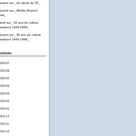
aurent
sur
_Un siècle de SF_
aurent
sur
_Worlds Beyond
ime_
ervé
sur
_50 ans de culture
arabout 1949-1999_
aurent
sur
_50 ans de culture
arabout 1949-1999_
rchives
026-07
026-06
026-05
026-04
026-03
026-02
026-01
025-12
025-11
025-10