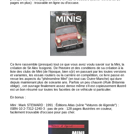
pages en plus) : trouvable en ligne ou d'occase.
Ce livre rassemble (presque) tout ce que vous avez voulu savoir sur la Mini, la
création de Sir Alex Issigonis. De l'histoire et des conditions de sa création à la
liste des clubs de Mini (de l’époque, bien sûr) en passant par les toutes versions
et variantes, les essais routiers ou la carrière en compétition, ce livre passe en
revue les aspects du "phénomène Mini" (en tout cas Outre-Manche) qui dure
depuis maintenant plus de soixante ans. Parfois un peu chauvin (
Rule Britannia
oblige) , cet ouvrage finalement assez dense même s'il est copieusement illustré
est un bon résumé sur toutes les facettes de ce véhicule si particulier.
En bonus :
Mini
: Mark STEWARD : 1991 : Éditions Atlas (série "Voitures de légende") :
ISBN-10 2-7312-1240-3 : pas de prix : 128 pages illustrées en couleur,
facilement trouvable d'occase pour pas cher.