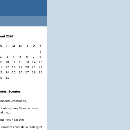
oût 2026
D
L
M
M
J
V
S
1
2
3
4
5
6
7
8
9
10
11
12
13
14
15
16
17
18
19
20
21
22
23
24
25
26
27
28
29
30
31
otes récentes
Imperial Crossroads_
Contemporary Science Fiction
nd the...
The Fifty-Year War _
Comment écrire de la fantasy et