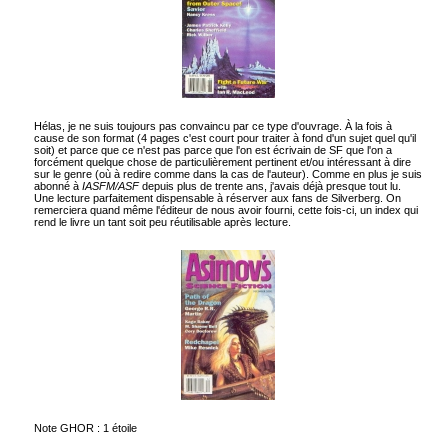
Hélas, je ne suis toujours pas convaincu par ce type d'ouvrage. À la fois à
cause de son format (4 pages c'est court pour traiter à fond d'un sujet quel qu'il
soit) et parce que ce n'est pas parce que l'on est écrivain de SF que l'on a
forcément quelque chose de particulièrement pertinent et/ou intéressant à dire
sur le genre (où à redire comme dans la cas de l'auteur). Comme en plus je suis
abonné à
IASFM/ASF
depuis plus de trente ans, j'avais déjà presque tout lu.
Une lecture parfaitement dispensable à réserver aux fans de Silverberg. On
remerciera quand même l'éditeur de nous avoir fourni, cette fois-ci, un index qui
rend le livre un tant soit peu réutilisable après lecture.
Note GHOR : 1 étoile