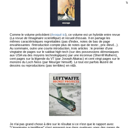
T
Comme le volume précédent (
évoqué ici
), ce volume est un hybride entre revue
(
La revue de l'imaginaire scientifique
) et recueil d'essais. Il en partage les
mêmes caractéristiques regrettables (pas d'index, notes de bas de page
envahissantes -l'introduction compte plus de notes que de texte-, prix élevé...).
Au sommaire, outre une courte introduction, trois articles : le premier d'une
vingtaine de pages sur le sabbat high-tech (sur des possessions démoniaques
aux USA via des moyens technologiques) par une inconnue (Sherrill Mulhern),
cent pages sur la légende du V7 (par Joseph Altairac) et cent vingt pages sur le
monstre du Loch Ness (par Meurger himself). Le tout est parfois illustré de
dessins ou reproductions (pas terribles) en n&b.
Je n'ai pas grand chose à dire sur le résultat si ce n'est que le rapport avec
"L’imaginaire scientifique" n'est apparent que dans quelques unes des pages de