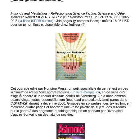
Musings and Meditations : Reflections on Science Fiction, Science and Other
Matters
: Robert SILVERBERG : 2011 : Nonstop Press : ISBN-13 978-1933065-
20-5 (
la fiche ISFDB du titre
) : 344 pages (y compris index) : coûtait 18.95 USD
pour un tp non illustré, disponible chez l'éditeur (
?
).
Cet ouvrage édité par Nonstop Press, un petit spécialiste du genre, est un peu
la "suite" de
Reflections and refractions
(
un livre évoqué ici
), en ce sens qu'il
s'agit là encore d'un recueil d'essais courts de Silverberg. On a donc environ
quatre-vingts textes essentiellement (tous sauf une petite dizaine) parus dans
IASFM/ASF
durant la décennie 2000. Groupés en six parties, ces textes font en
moyenne quatre pages et abordent une vaste palette de sujets, des discours
sur le genre à des segments autobiographiques en passant par l'évocation
d'autres écrivains ou des faits de société.