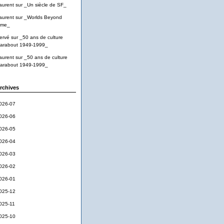
aurent
sur
_Un siècle de SF_
aurent
sur
_Worlds Beyond
ime_
ervé
sur
_50 ans de culture
arabout 1949-1999_
aurent
sur
_50 ans de culture
arabout 1949-1999_
rchives
026-07
026-06
026-05
026-04
026-03
026-02
026-01
025-12
025-11
025-10