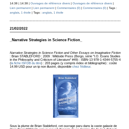
14:38 | 14:38 |
Ouvrages de référence divers
|
Ouvrages de référence divers
|
Lien permanent
|
Lien permanent
|
Commentaires (0)
|
Commentaires (0)
| Tags :
anglais
,
1 étoile
| Tags :
anglais
,
1 étoile
21/02/2022
_Narrative Strategies in Science Fiction_
Narrative Strategies in Science Fiction and Other Essays on Imaginative Fiction
: Brian STABLEFORD : 2009 : Wildside Press (Borgo, série "I.O. Evans Studies
in the Philosophy and Criticism of Literature" #49) : ISBN-13 978-1-4344-5755-4
(
la fiche ISFDB du titre
) : 203 pages (y compris index et bibliographie) : coûte
14.99 USD pour un tp non illustré, disponible
chez l'éditeur
.
Sous la plume de Brian Stableford, cet ouvrage paru dans la vaste galaxie de