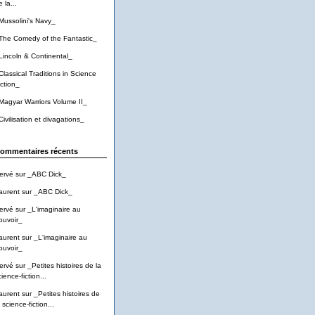
 la...
Mussolini's Navy_
The Comedy of the Fantastic_
Lincoln & Continental_
Classical Traditions in Science
iction_
Magyar Warriors Volume II_
Civilisation et divagations_
ommentaires récents
ervé
sur
_ABC Dick_
aurent
sur
_ABC Dick_
ervé
sur
_L'imaginaire au
ouvoir_
aurent
sur
_L'imaginaire au
ouvoir_
ervé
sur
_Petites histoires de la
ience-fiction...
aurent
sur
_Petites histoires de
 science-fiction...