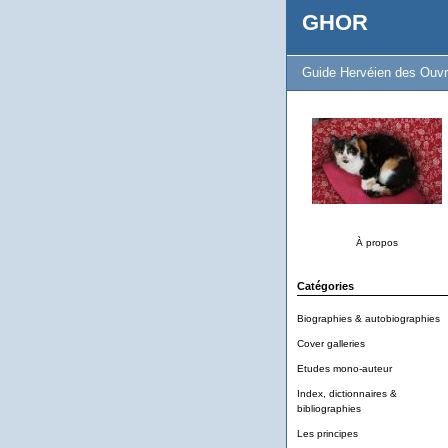
GHOR
Guide Hervéien des Ouvr
À propos
Catégories
Biographies & autobiographies
Cover galleries
Etudes mono-auteur
Index, dictionnaires &
bibliographies
Les principes