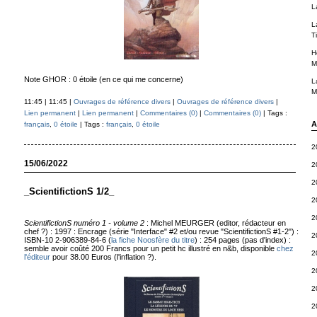
L
L
T
H
M
Note GHOR : 0 étoile (en ce qui me concerne)
L
M
11:45 | 11:45 |
Ouvrages de référence divers
|
Ouvrages de référence divers
|
Lien permanent
|
Lien permanent
|
Commentaires (0)
|
Commentaires (0)
| Tags :
A
français
,
0 étoile
| Tags :
français
,
0 étoile
2
15/06/2022
2
2
_ScientifictionS 1/2_
2
2
ScientifictionS numéro 1 - volume 2
: Michel MEURGER (editor, rédacteur en
chef ?) : 1997 : Encrage (série "Interface" #2 et/ou revue "ScientifictionS #1-2") :
2
ISBN-10 2-906389-84-6 (
la fiche Noosfère du titre
) : 254 pages (pas d'index) :
semble avoir coûté 200 Francs pour un petit hc illustré en n&b, disponible
chez
2
l'éditeur
pour 38.00 Euros (l'inflation ?).
2
2
2