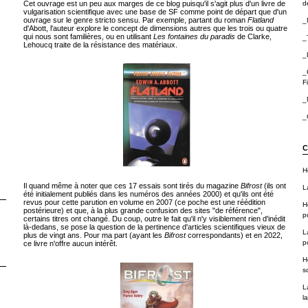
Cet ouvrage est un peu aux marges de ce blog puisqu'il s'agit plus d'un livre de
de
vulgarisation scientifique avec une base de SF comme point de départ que d'un
ouvrage sur le genre stricto sensu. Par exemple, partant du roman
Flatland
_
d'Abott, l'auteur explore le concept de dimensions autres que les trois ou quatre
qui nous sont familières, ou en utilisant
Les fontaines du paradis
de Clarke,
_
Lehoucq traite de la résistance des matériaux.
_
_
F
_
_
C
H
Il quand même à noter que ces 17 essais sont tirés du magazine
Bifrost
(ils ont
L
été initialement publiés dans les numéros des années 2000) et qu'ils ont été
revus pour cette parution en volume en 2007 (ce poche est une réédition
H
postérieure) et que, à la plus grande confusion des sites "de référence",
p
certains titres ont changé. Du coup, outre le fait qu'il n'y visiblement rien d'inédit
là-dedans, se pose la question de la pertinence d'articles scientifiques vieux de
L
plus de vingt ans. Pour ma part (ayant les
Bifrost
correspondants) et en 2022,
p
ce livre n'offre aucun intérêt.
H
sc
L
la