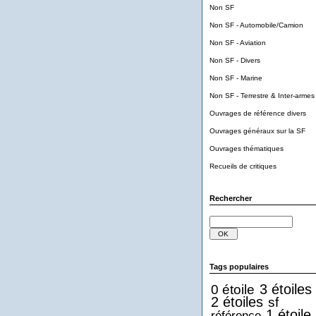
Non SF
Non SF - Automobile/Camion
Non SF - Aviation
Non SF - Divers
Non SF - Marine
Non SF - Terrestre & Inter-armes
Ouvrages de référence divers
Ouvrages généraux sur la SF
Ouvrages thématiques
Recueils de critiques
Rechercher
Tags populaires
3 étoiles
0 étoile
2 étoiles
sf
1 étoile
référence