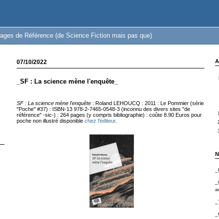
ages de Référence (de Science Fiction mais pas que)
A
07/10/2022
_SF : La science mène l'enquête_
SF : La science mène l'enquête
: Roland LEHOUCQ : 2011 : Le Pommier (série
"Poche" #37) : ISBN-13 978-2-7465-0548-3 (inconnu des divers sites "de
référence" -sic-) : 264 pages (y compris bibliographie) : coûte 8.90 Euros pour
poche non illustré disponible
chez l'éditeur
.
N
_
_
a
_
_