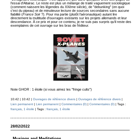
l'essai d'Altairac. Le reste est plus un mélange de traité vaguement sociologique
(comment naissent les légendes du XXème siècle), de "debunking" (en quoi
c'est du pipeau) et de minutieuse lecture de sources secondaires sans aucune
fiabilité (
France Soir
?). Pour ma partie (plutôt l'aéronautique) autant lire
directement la multitude d'ouvrages existants sur les projets allemands et leur
descendance. À ce prix et pour ce contenu, je ne suis pas surpris qu'il reste des
exemplaires de cet ouvrage sur les bras de l'éditeur.
Note GHOR : 1 étoile (si vous aimez les "fringe cults")
10:42 | 10:42 |
Ouvrages de référence divers
|
Ouvrages de référence divers
|
Lien permanent
|
Lien permanent
|
Commentaires (0)
|
Commentaires (0)
| Tags :
français
,
1 étoile
| Tags :
français
,
1 étoile
28/02/2022
_Musings and Meditations_