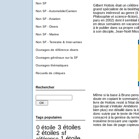
Non SF
Gilbert Hottois était un célèbr
grand spécialiste de la bioéthi
Non SF - Automobile/Camion
toujours intéressé au genre (il a
Philosophie et science-fiction
)
Non SF - Aviation
paru en 2002) dont il semblait 
en deux semaines en vacances)
Non SF - Divers
à le publier dans sa propre co
à son disciple, Jean-Noël Miss
Non SF - Marine
Non SF - Terrestre & Inter-armes
Ouvrages de référence divers
Ouvrages généraux sur la SF
Ouvrages thématiques
Recueils de critiques
Rechercher
Même si la base à Bruno pense (à
doute en copiant le sommaire), 
livre de Hottois resté à l'état
(qui devait s'intituler
Ambitions e
bien plus) est détaillé dans la
donc suivie par le texte de Hot
Tags populaires
consacré à la genèse du terme 
troisième brossant une rapide
notes de bas de page copieuses,
3 étoiles
0 étoile
2 étoiles
sf
1 étoile
référence