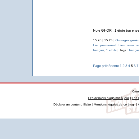
Note GHOR : 1 étoile (un ense
15:20 | 15:20 |
Ouvrages généra
Lien permanent
|
Lien permane
français
,
1 étoile
| Tags :
françai
Page précédente
1
2
3
4
5
6
7
Crée
Les derniers blogs mis à jour
|
Les 
Déclarer un contenu illicite
|
Mentions légales de ce blog
|