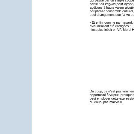
qui passe par un simple couper/
partie
Les vagues post-cyber
(
additions à haute valeur ajout
périphrase "ensemble culturel, 
seul changement que j'ai vu su
- Et enfin, comme par hasard, 
avis initial ont été corrigées :
n'est plus inédit en VF. Merci 
Du coup, ce n'est pas vraiment
opportunité à vil prix, presque to
peut employer cette expression
du coup, pas mal vieilli.