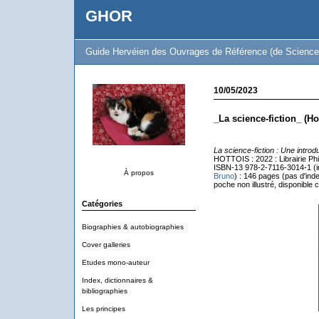
GHOR
Guide Hervéien des Ouvrages de Référence (de Science 
10/05/2023
_La science-fiction_ (Ho
La science-fiction : Une introd
HOTTOIS : 2022 : Librairie Phi
ISBN-13 978-2-7116-3014-1 (i
À propos
Bruno
) : 146 pages (pas d'inde
poche non illustré, disponible
Catégories
Biographies & autobiographies
Cover galleries
Etudes mono-auteur
Index, dictionnaires &
bibliographies
Les principes