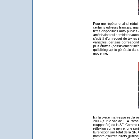
Pour me répéter et ainsi réd
certains éditeurs français, mai
titres disponibles auto-publiés 
américaine qui semble beaucoup
s'agit là d'un recueil de texte
variables, certains corresponda
plus étoffés (possiblement inéd
qui bibliographie générale dan
moyenne.
Ici, la pièce maîtresse est la r
2008 (sur le site de TTA Press, 
(supposée) de la SF. Comme on l
réflexion sur le genre, une so
la réflexion sur l'état de la SF
nombre d'autres billets (j'utili