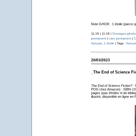
Note GHOR : 1 étoile (parce qu
11:19 | 11:19 |
Ouvrages généra
permanent
|
Lien permanent
|
C
français
,
1 étoile
| Tags :
françai
20/03/2023
_The End of Science Fi
The End of Science Fiction?
:
POD chez Amazon) : ISBN-13 
pages (pas d'index ni de biblio
illustré, disponible en ligne en