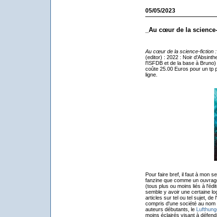
05/05/2023
_Au cœur de la science-
Au cœur de la science-fiction 
(editor) : 2022 : Noir d'Absin
l'ISFDB et de la base à Bruno) 
coûte 25.00 Euros pour un tp pr
ligne.
Pour faire bref, il faut à mon 
fanzine que comme un ouvrage
(tous plus ou moins liés à l'édi
semble y avoir une certaine lo
articles sur tel ou tel sujet, d
compris d'une société au nom 
auteurs débutants, le
Lufthung
moins éclairés visant à défend