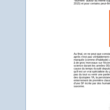
"tournent" autour du même suje
2015) et pour certains peut-être
Au final, on ne peut que const
après n'est pas véritablement 
marquée (comme d'habitude) au
à de gros morceaux sur l'écono
science durant les années 00), i
cause du temps écoulé depuis. 
qu'il est un vrai spécialiste d
pas du tout vu venir une parti
des dystopies YA, la persistance
enterrement de première classe
d'une SF écrite par des humai
saxonne.