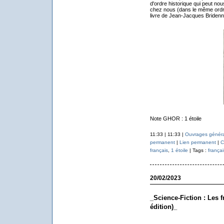
d'ordre historique qui peut nou
chez nous (dans le même ordre
livre de Jean-Jacques Bridenn
Note GHOR : 1 étoile
11:33 | 11:33 |
Ouvrages généra
permanent
|
Lien permanent
|
C
français
,
1 étoile
| Tags :
françai
20/02/2023
_Science-Fiction : Les 
édition)_