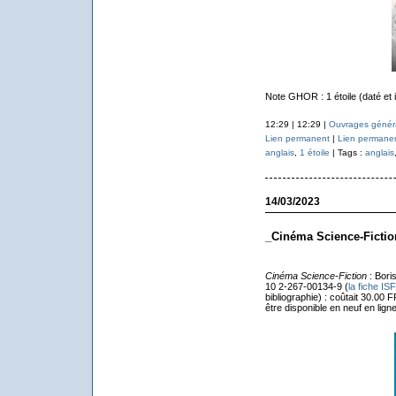
Note GHOR : 1 étoile (daté et i
12:29 | 12:29 |
Ouvrages généra
Lien permanent
|
Lien permane
anglais
,
1 étoile
| Tags :
anglais
14/03/2023
_Cinéma Science-Fictio
Cinéma Science-Fiction
: Boris
10 2-267-00134-9 (
la fiche IS
bibliographie) : coûtait 30.00 
être disponible en neuf en ligne