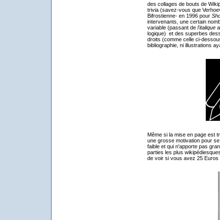
des collages de bouts de Wikip
trivia (savez-vous que Verhoev
Bifrostienne- en 1996 pour
Sho
intervenants, une certain nom
variable (passant de
l'italique
a
logique) et des superbes dessi
droits (comme celle ci-dessous)
bibliographie, ni illustrations a
Même si la mise en page est trè
une grosse motivation pour se 
faible et qui n'apporte pas gr
parties les plus wikipédiesque
de voir si vous avez 25 Euros 