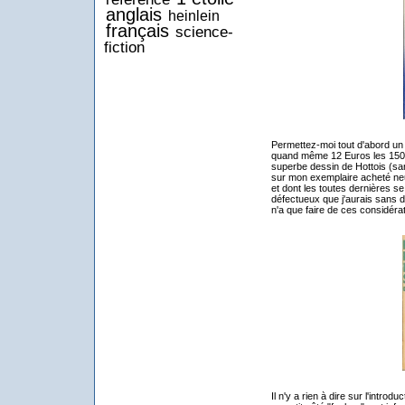
anglais
heinlein
français
science-
fiction
Permettez-moi tout d'abord un m
quand même 12 Euros les 150
superbe dessin de Hottois (sans
sur mon exemplaire acheté neu
et dont les toutes dernières se
défectueux que j'aurais sans d
n'a que faire de ces considéra
Il n'y a rien à dire sur l'intro