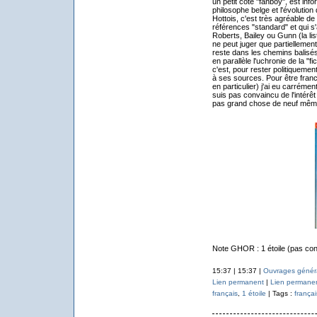
un petit côté "fanboy", est inf
philosophe belge et l'évolution
Hottois, c'est très agréable de 
références "standard" et qui s'
Roberts, Bailey ou Gunn (la list
ne peut juger que partiellement
reste dans les chemins balisé
en parallèle l'uchronie de la "f
c'est, pour rester politiquemen
à ses sources. Pour être franc
en particulier) j'ai eu carrémen
suis pas convaincu de l'intérê
pas grand chose de neuf même s
Note GHOR : 1 étoile (pas con
15:37 | 15:37 |
Ouvrages généra
Lien permanent
|
Lien permane
français
,
1 étoile
| Tags :
françai