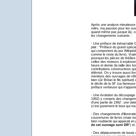
Après une analyse minutieuse 
relire, ma passion pour les 
quand même pas jusque là), ce
les changements suivants :
- Une préface de inénarrable
plat : "Préface du grand spécial
qui comportent du pur Wikipéd
comme le reste du livre). Vraim
pourquoi les pièces de théâtre
celles des moteurs à explosion
heure et demie (la taille des b
contributions constructives que
télévisé. On y trouve aussi fo
mentions des ouvrages de réf
bien sûr Bréan le fils spirituel)
le déclin de la SF (sa fameuse
préface verbeuse qui n'apporte
- Une évolution du découpage 
1992) y compris des changem
d'une partie de
1992 : une dat
(c'est justement le bout qui no
- Des changements d'illustratio
couvertures de livres (mais tou
bien roublarde qui apparait en 
de cet ouvrage sont DR
") et
- Des déplacements de bouts 